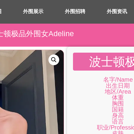
围
外围展示
外围招聘
外围资讯
士顿极品外围女Adeline
波士顿极
名字/Name
出生日期
地区/Area
体重
胸围
国籍
身高
语言
职业/Professi
皮肤