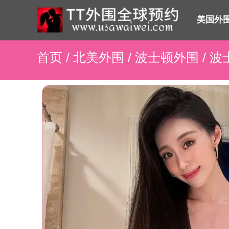
美国外
首页
/
北美外围
/
波士顿外围
/ 波