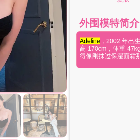
外围模特简介
Adeline
，2002 年
高 170cm，体重 
得像刚抹过保湿面霜那