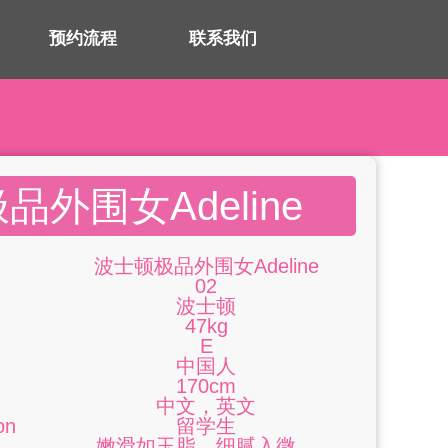
预约流程
联系我们
品外围女Adeline
波士顿极品外围女Adeline
02
波士顿
47kg
E
中国人
170cm
中文，英文
on
留学生
嫩滑如玉脂，细腻入微。