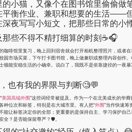
里的小猫，又像个在图书馆里偷偷做
在平衡作业、兼职和想要的生活——
深夜写写小短文，把那些日常的小悸动
那些不得不精打细算的时刻☕️🎧
的咖啡馆里复习，晚上回到宿舍就会打开相机整理照片，或者在
校园市场买菜，下午打卡图书馆，晚上做兼职或整理内容创作。
士顿能安稳生活的小确幸。说白了，我既不是依靠捷径的一夜暴
，也有我的界限与判断🧐💬
”“
美国高端外围
”这些词经常被提及。作为一个在北美成长的华
各种位次和标签，特别是在大城市里。有人把“
外围
”当作快速筹
不能让标签决定你的全部；更重要的是保持自主、学习保护自己
全？是否能保留尊严？🛡️。
得的“社交邀约”经历（慎入笑点）