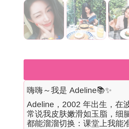
嗨嗨～我是 Adeline📚✨
Adeline，2002 年出生
常说我皮肤嫩滑如玉脂，细
都能溜溜切换：课堂上我能