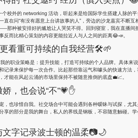
一个校外的 networking 活动，听起来是给国际学生搭建人
直在问“有没有愿意上台讲故事的人”，旁边的沙龙嘉宾不断互相
绍——那种被安排好的尴尬让人哭笑不得。回到寝室，我在直播间
反而比精心策划的内容更能拉近人与人之间的距离😂📣。
更看重可持续的自我经营🛠️🌱
，但我的职业策略是：提升技能，打造可持续的个人品牌。具体来
和记录来保护每一次合作。比起那些靠运气和噱头的快速方法，
才能在风起云涌的市场里保持不被随意推倒的底盘💼📈。
，也会说“不”💗✋
宠，也珍惜自我。社交场合中可能会遇到各种暧昧与试探，尤其
享的部分是我的舞台，私人的界线是钢板，不容随意触碰。学会讲
文字记录波士顿的温柔📷🌙