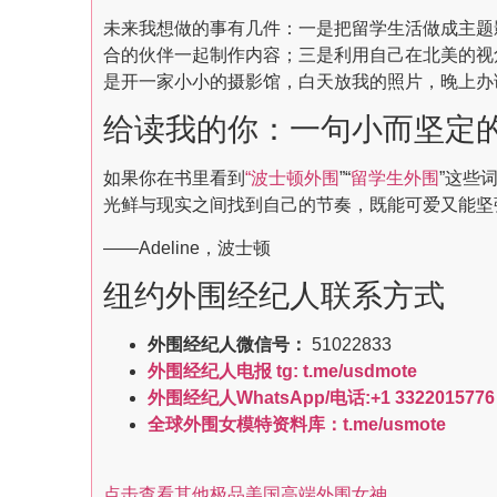
未来我想做的事有几件：一是把留学生活做成主题
合的伙伴一起制作内容；三是利用自己在北美的视
是开一家小小的摄影馆，白天放我的照片，晚上办读
给读我的你：一句小而坚定
如果你在书里看到
“波士顿外围
”“
留学生外围
”这些
光鲜与现实之间找到自己的节奏，既能可爱又能坚
——Adeline，波士顿
纽约外围经纪人联系方式
外围经纪人微信号：
51022833
外围经纪人电报 tg: t.me/usdmote
外围经纪人WhatsApp/电话:+1 3322015776
全球外围女模特资料库：t.me/usmote
点击查看其他极品美国高端外围女神