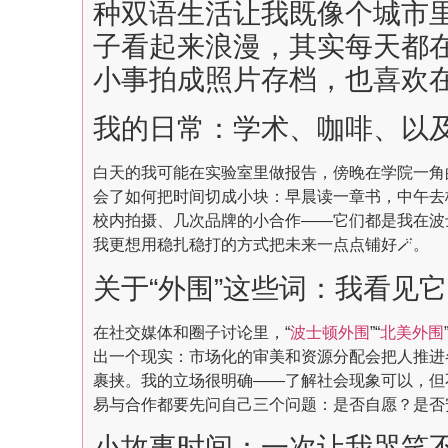
种双语生活让我既像个城市
子看起来浪漫，其实每天都
小事拍成照片存档，也喜欢在
我的日常：学术、咖啡、以及
白天的我可能在实验室里做报告，傍晚在学院一角
会了如何把时间切成小块：早晨读一章书，中午去
校内拍摄、几次品牌的小合作——它们都是我在波
我更想用稳扎稳打的方式把未来一点点铺好🪄。
关于“外围”这些词：我看见它
在社交媒体和圈子讨论里，“
波士顿外围
”“
北美外围
出一个现实：市场化的审美和资源分配会把人推进
裹挟。我的立场很明确——了解社会现象可以，但
易与合作都要先问自己三个问题：是否自愿？是否安
小故事时间：一次让我哭笑不