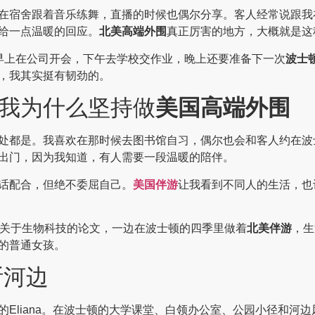
在宿舍跟着音乐练舞，直播的时候也偶尔分享。客人经常说跟我在
给一点温暖的回应。
北美高端外围
真正厉害的地方，大概就是这
早上在公司开会，下午去学校交作业，晚上还要准备下一次
波士
，我其实挺有韧劲的。
我为什么坚持做
美国高端外围
处都是。我喜欢在那时候去图书馆自习，偶尔也会和客人约在波
出门，因为我知道，有人需要一段温暖的陪伴。
话配合，但绝不委屈自己。
美国伴游
让我看到不同人的生活，也
着关于生物科技的论文，一边在波士顿的四季里做着
北美伴游
，生
的普通女孩。
斯河边
听的Eliana。在波士顿的大学课堂、白领办公室、公园小径和