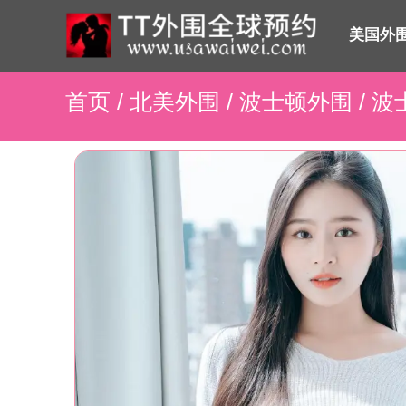
美国外
首页
/
北美外围
/
波士顿外围
/ 波