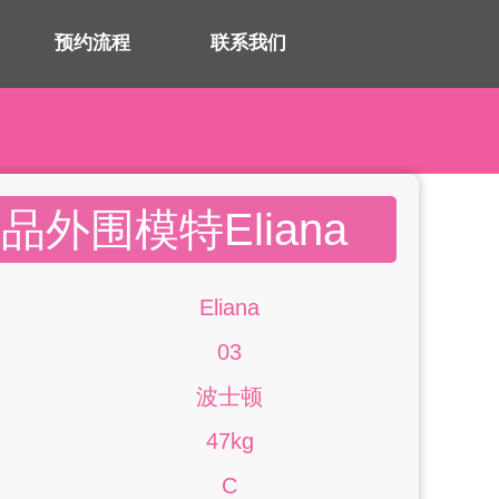
预约流程
联系我们
外围模特Eliana
Eliana
03
波士顿
47kg
C