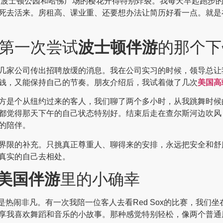
月，波士顿公园和哈佛广场的樱花开得特别炸裂。我每天早起跑步
死去活来。房租高、课业重、还要想办法让简历好看一点。就是
第一次尝试
波士顿伴游
的那个下
几家公司传出招聘放缓的消息。我在公司实习的时候，领导总让
钱，又能保持自己的节奏。朋友介绍后，我试着做了几次
美国高
方是个从纽约过来的客人，我们聊了两个多小时，从我跳舞时候
都觉得那天下午的自己状态特别好。结束后走在查尔斯河边吹风
的陪伴。
界限的补充。只挑真正尊重人、聊得来的安排，永远把安全和舒
真实的自己去相处。
美国伴游
里的小确幸
球赛总是热闹非凡。有一次我陪一位客人去看Red Sox的比赛，
享我喜欢舞蹈和音乐的小故事。那种感觉特别轻松，像两个普通