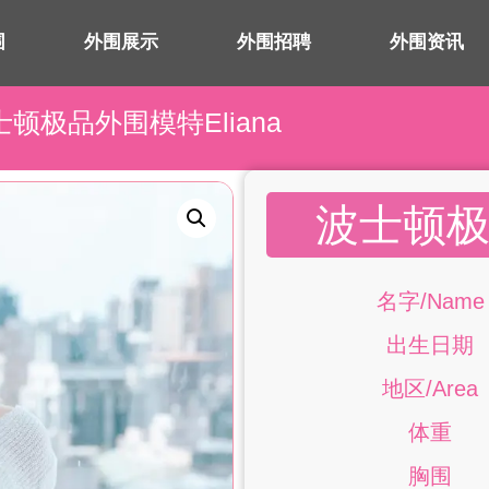
围
外围展示
外围招聘
外围资讯
士顿极品外围模特Eliana
波士顿极品
名字/Name
出生日期
地区/Area
体重
胸围