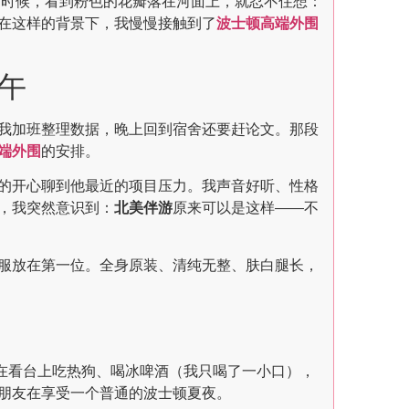
的时候，看到粉色的花瓣落在河面上，就忍不住想：
在这样的背景下，我慢慢接触到了
波士顿高端外围
午
我加班整理数据，晚上回到宿舍还要赶论文。那段
端外围
的安排。
的开心聊到他最近的项目压力。我声音好听、性格
，我突然意识到：
北美伴游
原来可以是这样——不
服放在第一位。全身原装、清纯无整、肤白腿长，
我们坐在看台上吃热狗、喝冰啤酒（我只喝了一小口），
朋友在享受一个普通的波士顿夏夜。