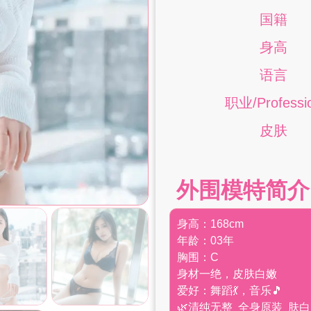
国籍
身高
语言
职业/Professi
皮肤
外围模特简介
身高：168cm
年龄：03年
胸围：C
身材一绝，皮肤白嫩
爱好：舞蹈💃，音乐🎵
🌿清纯无整 全身原装 肤