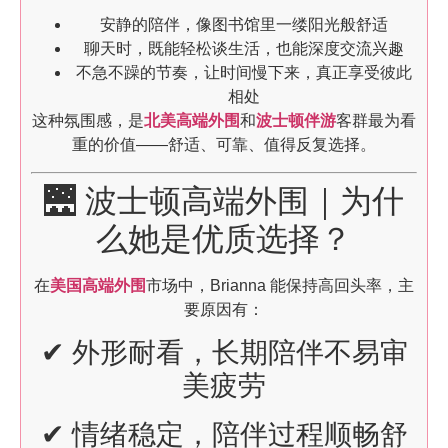
安静的陪伴，像图书馆里一缕阳光般舒适
聊天时，既能轻松谈生活，也能深度交流兴趣
不急不躁的节奏，让时间慢下来，真正享受彼此
相处
这种氛围感，是
北美高端外围
和
波士顿伴游
客群最为看
重的价值——舒适、可靠、值得反复选择。
🌉 波士顿高端外围｜为什
么她是优质选择？
在
美国高端外围
市场中，Brianna 能保持高回头率，主
要原因有：
✔ 外形耐看，长期陪伴不易审
美疲劳
✔ 情绪稳定，陪伴过程顺畅舒