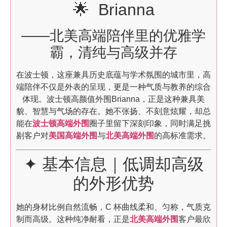
🌟 Brianna
——北美高端陪伴里的优雅学
霸，清纯与高级并存
在波士顿，这座兼具历史底蕴与学术氛围的城市里，高
端陪伴不仅是外表的呈现，更是一种气质与教养的综合
体现。波士顿高颜值外围Brianna，正是这种兼具美
貌、智慧与气场的存在。她不张扬、不刻意炫耀，却总
能在
波士顿高端外围
圈子里留下深刻印象，同时满足挑
剔客户对
美国高端外围
与
北美高端外围
的高标准需求。
✦ 基本信息｜低调却高级
的外形优势
她的身材比例自然流畅，C 杯曲线柔和、匀称，气质克
制而高级。这种纯净耐看，正是
北美高端外围
客户最欣