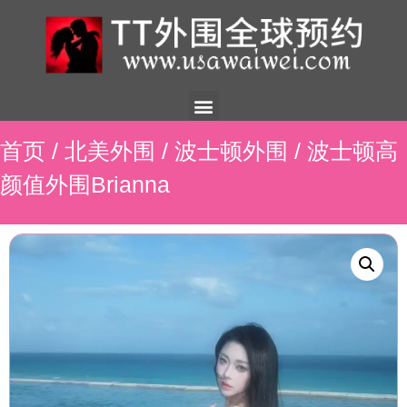
美国外围
外围展示
外围招聘
外围资讯
预约流程
联系我们
首页
/
北美外围
/
波士顿外围
/ 波士顿高
颜值外围Brianna