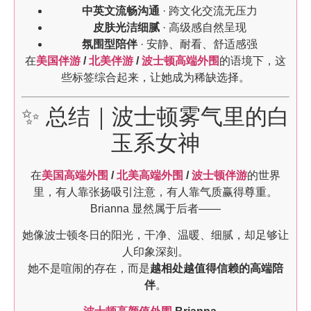
中英文流畅沟通
· 跨文化交流无压力
皮肤光洁细腻
· 高级感自然呈现
氛围型陪伴
· 安静、耐看、舒适感强
在
美国伴游
/
北美伴游
/
波士顿高端外围
的语境下，这
些标签综合起来，让她成为稀缺选择。
✨ 总结｜波士顿雾气里的白
玉系女神
在
美国高端外围
/
北美高端外围
/
波士顿伴游
的世界
里，有人靠张扬吸引注意，有人靠气质赢得尊重。
Brianna 显然属于后者——
她像波士顿冬日的阳光，干净、温暖、细腻，却足够让
人印象深刻。
她不是喧闹的存在，而是
越相处越值得信赖的高端陪
伴
。