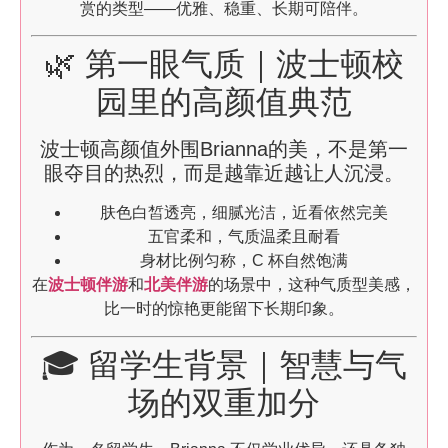
赏的类型——优雅、稳重、长期可陪伴。
🌿 第一眼气质｜波士顿校
园里的高颜值典范
波士顿高颜值外围Brianna的美，不是第一
眼夺目的热烈，而是越靠近越让人沉浸。
肤色白皙透亮，细腻光洁，近看依然完美
五官柔和，气质温柔且耐看
身材比例匀称，C 杯自然饱满
在
波士顿伴游
和
北美伴游
的场景中，这种气质型美感，
比一时的惊艳更能留下长期印象。
🎓 留学生背景｜智慧与气
场的双重加分