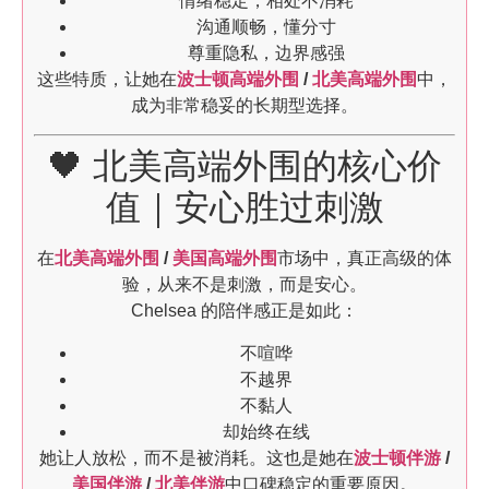
情绪稳定，相处不消耗
沟通顺畅，懂分寸
尊重隐私，边界感强
这些特质，让她在
波士顿高端外围
/
北美高端外围
中，
成为非常稳妥的长期型选择。
🖤 北美高端外围的核心价
值｜安心胜过刺激
在
北美高端外围
/
美国高端外围
市场中，真正高级的体
验，从来不是刺激，而是安心。
Chelsea 的陪伴感正是如此：
不喧哗
不越界
不黏人
却始终在线
她让人放松，而不是被消耗。这也是她在
波士顿伴游
/
美国伴游
/
北美伴游
中口碑稳定的重要原因。