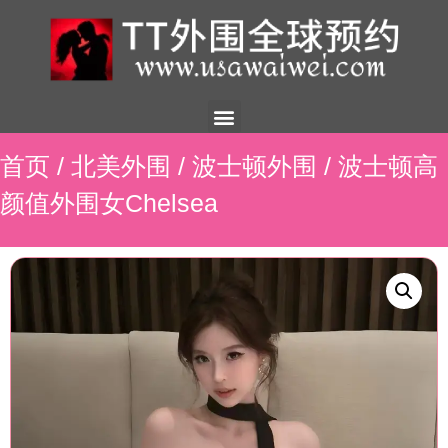
美国外围
外围展示
外围招聘
外围资讯
预约流程
联系我们
首页
/
北美外围
/
波士顿外围
/ 波士顿高
颜值外围女Chelsea