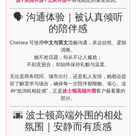
游
/
美国伴游
/
北美伴游
中表现稳定的重要原因。
🗣️ 沟通体验｜被认真倾听
的陪伴感
Chelsea 可使用
中文与英文
流畅沟通，表达自然、逻辑
清晰。
她不抢话题，却从不让人尴尬；
不刻意迎合，却始终保持礼貌与温度。
无论是商务陪同、城市出行，还是私人安排，她都会提
前了解需求与场合，确保每一次陪伴都顺畅、省心。这
种“低消耗相处感”，正是
波士顿高端外围
客户最看重的
部分。
🌆 波士顿高端外围的相处
氛围｜安静而有质感