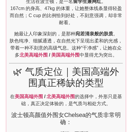
生活在波士顿，是一名
留学生兼网红
。
167cm 的身高、47kg 的体重，让她整体线条显得轻盈
而自然；C cup 的比例恰到好处，不刻意强调，却非常
耐看。
她最让人印象深刻的，是那种
宛若清泉般的肤质
。
肤色纯净、细腻通透，在自然光下呈现出柔和的光感，
带着一种不刻意的高级气息。这种“干净感”，让她在众
多
北美高端外围
/
美国高端外围
中显得尤为突出。
🌿 气质定位｜美国高端外
围真正稀缺的类型
在
美国高端外围
/
北美高端外围
的选择中，外形只是基
础，真正决定体验的，是气质与相处方式。
波士顿高颜值外围女Chelsea的气质非常明
确：