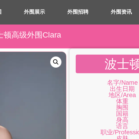
围
外围展示
外围招聘
外围资讯
士顿高级外围Clara
波士顿
名字/Name
出生日期
地区/Area
体重
胸围
国籍
身高
语言
职业/Professi
皮肤