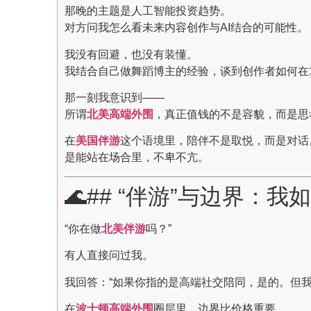
那晚的主题是人工智能投资趋势。
对方问我怎么看未来内容创作与AI结合的可能性。
我没有回避，也没有装懂。
我结合自己做舞蹈博主的经验，谈到创作者如何在
那一刻我意识到——
所谓
北美高端外围
，真正值钱的不是容貌，而是思
在
美国伴游
这个语境里，陪伴不是取悦，而是对话
是能站在场合里，不卑不亢。
🌊## “伴游”与边界：我
“你在做
北美伴游
吗？”
有人直接问过我。
我回答：“如果你指的是高端社交陪同，是的。但我
在
波士顿高端外围
圈层里，边界比价格重要。