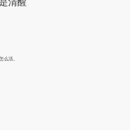
，是清醒
怎么活。