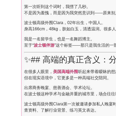
第一次听到这个词时，我愣了几秒。
不是因为羞愧，而是因为我突然意识到——原来别
波士顿高级外围Clara，02年出生，中国人。
身高166cm，48kg，肤如白玉，清透温润。很
我是一名留学生，也是一名舞蹈博主。
至于“
波士顿伴游
”这个标签——那只是我生活的一
✨## 高端的真正含义：
在很多人眼里，
美国高端外围
听起来带着暧昧的想
但在现实语境中，它更多是一种高端社交陪同。
出席商务晚宴、慈善酒会、学术论坛。
在波士顿这种学术与金融并重的城市里，场合往往
波士顿高级外围Clara第一次被邀请参加私人晚
查资料、了解行业背景、练习英文表达。