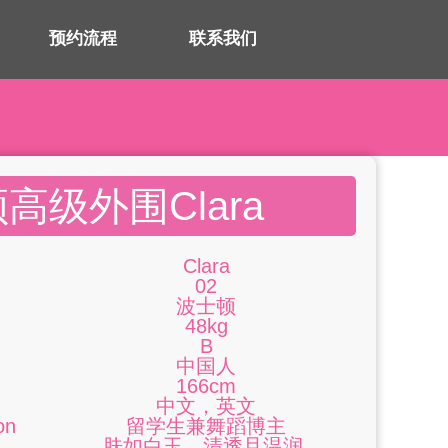
预约流程
联系我们
高级外围Clara
Clara
02
波士顿
48kg
B
中国人
166cm
中文，英文
on
留学生兼舞蹈博主
肤如白玉，清透且温润.