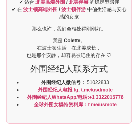
✔ 适合
北美高端外围
/
北美伴游
的稳定型陪伴
✔ 在
波士顿高端外围
/
波士顿伴游
中偏生活感与安心
感的女孩
那么也许，我们会相处得刚刚好。
我是
Colette
。
在波士顿生活，在北美成长，
也是那个安静，却容易被记住的存在 🤍
外围经纪人联系方式
外围经纪人微信号：
51022833
外围经纪人电报 tg: t.me/usdmote
外围经纪人WhatsApp/电话:+1 3322015776
全球外围女模特资料库：t.me/usmote