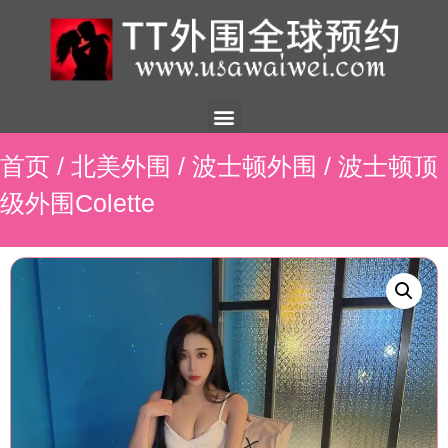
美国外围
外围展示
外围招聘
外围资讯
预约流程
联系我们
首页
/
北美外围
/
波士顿外围
/ 波士顿顶
级外围Colette