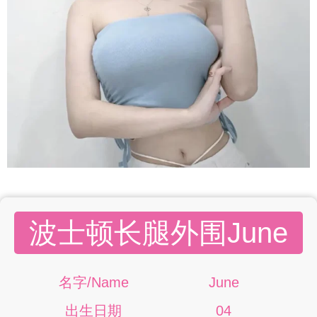
波士顿长腿外围June
名字/Name
June
出生日期
04