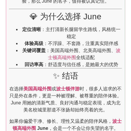
验，那么 June 的名字，值得被认真记住。
💎 为什么选择 June
定位清晰
：主打清新长腿留学生路线，风格统一
稳定
体验高级
：不浮躁、不套路，注重真实陪伴感
关键词覆盖
：美国高端外围、北美高端外围、
波
士顿高端外围
全线适配
回访率高
：舒适度与信任感，是她最大的优势
✨ 结语
在选择
美国高端外围
或
波士顿伴游
时，很多人追求的不
只是外在条件，更是一种被理解、被尊重的陪伴体验。
June 用她的清新气质、良好沟通与稳定表现，成为北
美名校城里那道不张扬却始终亮着的光。
如果你偏爱干净、修长、理性又温柔的陪伴风格，
波士
顿高端外围
June
，会是一个不会让你失望的名字。