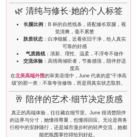
🌿 清纯与修长·她的个人标签
长腿比例
：B 杯的自然线条，搭配修长双腿，视
觉清爽，毫不累赘
肤质状态
：白净细腻，近看依旧干净，给人真实
可靠的好感
气质路线
：清新、理性、温柔，不浮夸不做作
交流体验
：高情商倾听者，节奏感强，陪伴舒适
度高
在
北美高端外围
的审美语境中，June 代表的是“干净高
级”的那一类：不靠夸张修饰，而是用真实状态取胜。
🥂 陪伴的艺术·细节决定质感
真正的高端体验，往往藏在细节里。June 很清楚陪伴
的边界与分寸，她懂得尊重，也懂得回应。无论是商务
行程中的安静随行，还是城市漫步时的轻声交流，她都
能把氛围掌控得恰到好处。