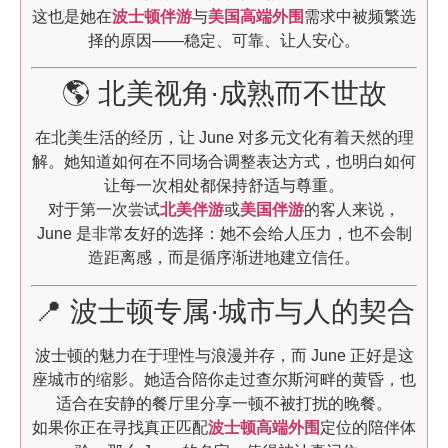
这也是她在
波士顿伴游
与
美国高端外围
需求中被频繁选
择的原因——稳定、可靠、让人安心。
🌎 北美视角·成熟而不世故
在北美生活的经历，让 June 对多元文化有着天然的理
解。她知道如何在不同场合调整表达方式，也明白如何
让每一次相处都保持舒适与尊重。
对于第一次尝试
北美伴游
或
美国伴游
的客人来说，
June 是非常友好的选择：她不会给人压力，也不会制
造距离感，而是循序渐进地建立信任。
📍 波士顿专属·城市与人的契合
波士顿的魅力在于理性与浪漫并存，而 June 正好是这
座城市的缩影。她适合陪你走过查尔斯河畔的黄昏，也
适合在安静的餐厅里分享一顿不被打扰的晚餐。
如果你正在寻找真正匹配
波士顿高端外围
定位的陪伴体