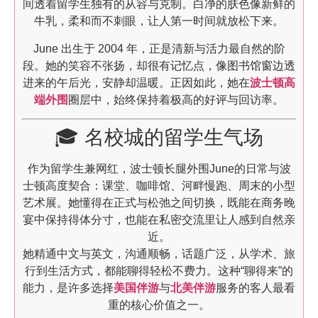
间透着留学生独有的从容与克制。白净的肤色像新鲜的
牛乳，柔和而不刺眼，让人第一时间就放松下来。
June 出生于 2004 年，正是清新与活力最自然的阶
段。她的笑容不张扬，却很有记忆点，像图书馆窗边透
进来的午后光，安静却温暖。正因如此，她在
波士顿高
端外围
圈层中，始终保持着极高的好评与回访率。
🎓 名校城的留学生气场
作为留学生兼网红，波士顿长腿外围June的日常与波
士顿高度契合：课堂、咖啡馆、河畔慢跑、周末的小型
艺术展。她懂得在正式与松弛之间切换，既能在商务晚
宴中保持得体分寸，也能在私密交流里让人感到自然亲
近。
她精通中文与英文，沟通顺畅，话题广泛，从学术、旅
行到生活方式，都能聊得轻松不费力。这种“聊得来”的
能力，是许多选择
美国伴游
与
北美伴游
服务的客人最看
重的核心价值之一。