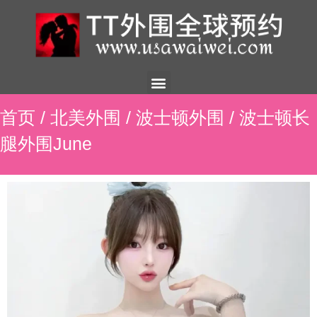
美国外围
外围展示
外围招聘
外围资讯
预约流程
联系我们
首页
/
北美外围
/
波士顿外围
/ 波士顿长
腿外围June