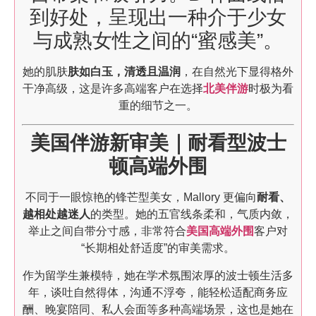
到好处，呈现出一种介于少女
与成熟女性之间的“蜜感美”。
她的肌肤
肤如白玉，清透且温润
，在自然光下显得格外
干净高级，这是许多高端客户在选择
北美伴游
时极为看
重的细节之一。
美国伴游新审美｜耐看型波士
顿高端外围
不同于一眼惊艳的锋芒型美女，Mallory 更偏向
耐看、
越相处越迷人
的类型。她的五官线条柔和，气质内敛，
举止之间自带分寸感，非常符合
美国高端外围
客户对
“长期相处舒适度”的审美需求。
作为留学生兼模特，她在学术氛围浓厚的波士顿生活多
年，谈吐自然得体，沟通不浮夸，能轻松适配商务应
酬、晚宴陪同、私人会面等多种高端场景，这也是她在