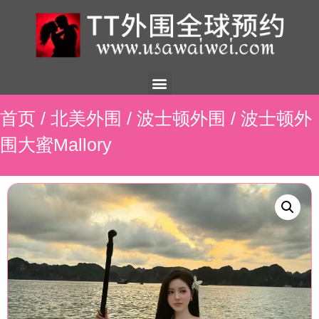
美国外围
外围展示
外围招聘
外围资讯
预约流程
联系我们
首页
/
北美外围
/
波士顿外围
/ 波士顿外
围大蜜Mallory