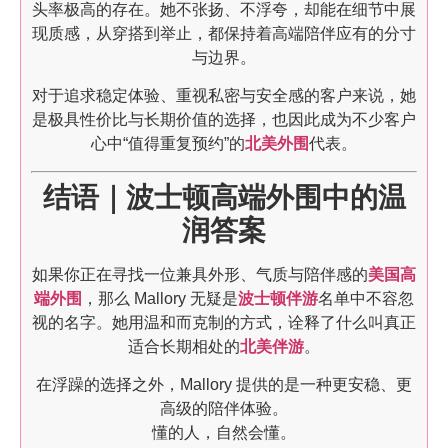
头率极高的存在。她不张扬、不浮夸，却能在细节中展
现质感，从穿搭到举止，都保持着高端陪伴应有的分寸
与边界。
对于追求稳定体验、重视私密与安全感的客户来说，她
是极具性价比与长期价值的选择，也因此成为不少客户
心中“值得重复预约”的
北美外围
代表。
结语｜波士顿高端外围中的温
润答案
如果你正在寻找一位兼具外形、气质与陪伴感的
美国高
端外围
，那么 Mallory 无疑是
波士顿伴游
名单中不容忽
视的名字。她用温和而克制的方式，诠释了什么叫真正
适合长期相处的
北美伴游
。
在浮躁的选择之外，Mallory 提供的是一种更安稳、更
高级的陪伴体验。
懂的人，自然会懂。