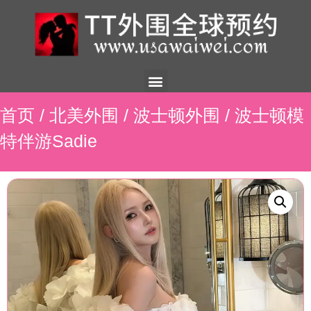
美国外围
外围展示
外围招聘
外围资讯
预约流程
联系我们
首页
/
北美外围
/
波士顿外围
/ 波士顿模
特伴游Sadie