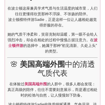
在波士顿这座兼具学术气质与生活温度的城市里，人们
往往更懂得欣赏那种不浮躁、不张扬的陪伴。
波士顿模特伴游Sadie，正是这样一位让人越相处越觉
得舒服的存在。
她的气质干净柔和，笑容克制却温暖，第一眼不会给人
强烈冲击，却会在相处的过程中慢慢占据注意力。在
波
士顿伴游
的选择中，她属于那种“初见清新、久处上头”
的类型。
🌸
美国高端外围
中的清透
气质代表
在体验过
美国高端外围
的人群中，很多人都会发现：
真正高级的陪伴，往往不需要刻意展示，而是通过相处
时的松弛与自然，让人慢慢卸下防备。
波士顿模特伴游Sadie的肤质细腻通透，气色温润，说