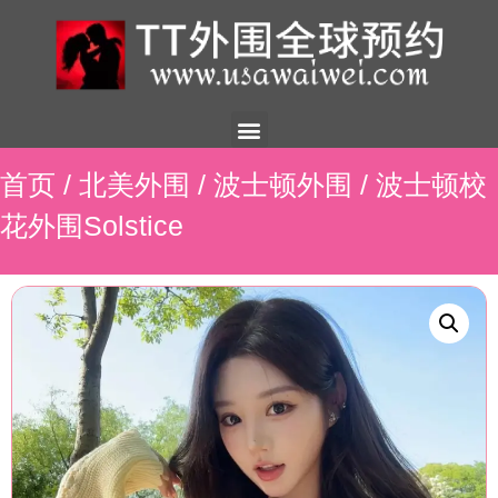
美国外围
外围展示
外围招聘
外围资讯
预约流程
联系我们
首页
/
北美外围
/
波士顿外围
/ 波士顿校
花外围Solstice