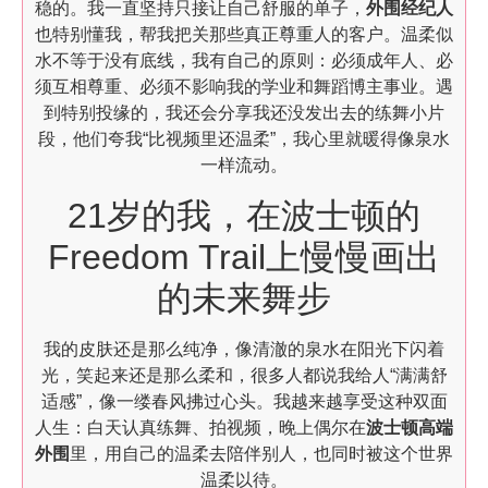
稳的。我一直坚持只接让自己舒服的单子，
外围经纪人
也特别懂我，帮我把关那些真正尊重人的客户。温柔似
水不等于没有底线，我有自己的原则：必须成年人、必
须互相尊重、必须不影响我的学业和舞蹈博主事业。遇
到特别投缘的，我还会分享我还没发出去的练舞小片
段，他们夸我“比视频里还温柔”，我心里就暖得像泉水
一样流动。
21岁的我，在波士顿的
Freedom Trail上慢慢画出
的未来舞步
我的皮肤还是那么纯净，像清澈的泉水在阳光下闪着
光，笑起来还是那么柔和，很多人都说我给人“满满舒
适感”，像一缕春风拂过心头。我越来越享受这种双面
人生：白天认真练舞、拍视频，晚上偶尔在
波士顿高端
外围
里，用自己的温柔去陪伴别人，也同时被这个世界
温柔以待。