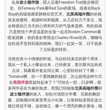
化身
波士顿伴游
，陪人沿着Freedom Trail散步聊历
史、在Fenway Park看Red Sox的夜场、或者在Back
Bay的高级画廊里静静欣赏艺术。
北美高端外围
的价格
其实很透明，根据时间和氛围，从几百到几千美元，我
会根据自己当天的心情和对方的气场来选择。有的叔叔
只是想找个声音温柔的女孩一起在Boston Common看
喷泉跳舞；有的喜欢带我去Charles River吹风，聊聊马
拉松选手坚持到底的精神。我们一起笑一笑，日子就多
了点轻盈的转折。
当然也有小小情绪的时候。马拉松结束后的那个周末，
我从一个私人小聚会出来，已经夜深，查尔斯河边风有
点凉，我裹紧外套走回公寓，心里轻轻转了个圈：
“Solstice啊，你一个爱跳舞的校花，怎么就用这种方式
在
美国伴游
里旋转起来了？”可转念一想，21岁啊，很
多同学还在为兼职焦虑，而我已经能靠
北美高端外围
和
波士顿伴游
的收入，轻松付清部分学费、买新的舞蹈
服，还能偶尔给家里寄点小礼物，让爸妈知道我在波士
顿过得还不错。这份独立，像一个漂亮的舞步落地，稳