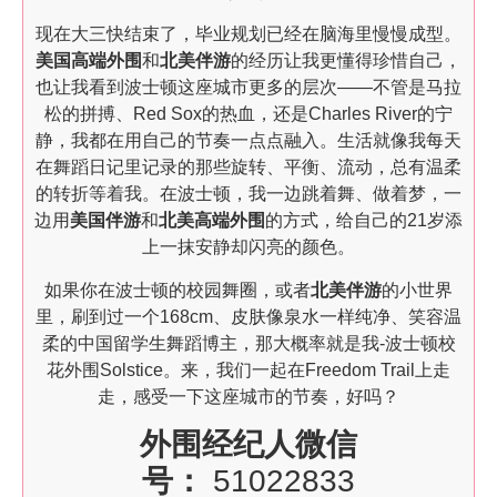
现在大三快结束了，毕业规划已经在脑海里慢慢成型。
美国高端外围
和
北美伴游
的经历让我更懂得珍惜自己，
也让我看到波士顿这座城市更多的层次——不管是马拉
松的拼搏、Red Sox的热血，还是Charles River的宁
静，我都在用自己的节奏一点点融入。生活就像我每天
在舞蹈日记里记录的那些旋转、平衡、流动，总有温柔
的转折等着我。在波士顿，我一边跳着舞、做着梦，一
边用
美国伴游
和
北美高端外围
的方式，给自己的21岁添
上一抹安静却闪亮的颜色。
如果你在波士顿的校园舞圈，或者
北美伴游
的小世界
里，刷到过一个168cm、皮肤像泉水一样纯净、笑容温
柔的中国留学生舞蹈博主，那大概率就是我-波士顿校
花外围Solstice。来，我们一起在Freedom Trail上走
走，感受一下这座城市的节奏，好吗？
外围经纪人微信
号：
51022833