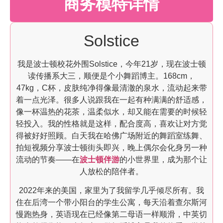
商务模特详情
Solstice
我是波士顿校花外围Solstice，今年21岁，现在波士顿
读传播系大三，顺便是个小舞蹈博主。168cm，
47kg，C杯，皮肤纯净得像最清澈的泉水，流动起来带
着一点光泽。很多人说跟我在一起有种满满的舒适感，
像一杯温热的花茶，温柔似水，却又能在需要的时候轻
轻投入。我的性格就是这样，配合度高，喜欢让对方觉
得被好好照顾。白天我在哈佛广场附近的舞蹈室练舞、
拍短视频分享波士顿街头即兴，晚上偶尔会化身另一种
流动的节奏——在
波士顿伴游
的小世界里，成为那个让
人放松的陪伴者。
2022年来的美国，家里为了我留学几乎倾尽所有。我
住在后湾一个带小阳台的学生公寓，每天沿着查尔斯河
慢跑热身，英语现在已经像第二母语一样顺滑，中英切