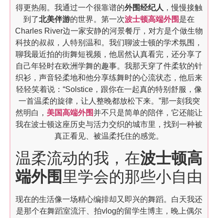
得更热闹。我通过一个很靠谱的
外围经纪人
，慢慢接触
到了
北美伴游
的世界。第一次
波士顿高端外围
是在
Charles River边一家安静的河景餐厅，对方是个做生物
科技的叔叔，人特别温和。我们聊波士顿的学术氛围，
聊我最近拍的街舞短视频，他居然认真看完，还分享了
自己年轻时在欧洲学舞的趣事。我那天穿了件柔软的针
织衫，声音轻柔地和他分享练舞时的心流状态，他后来
轻轻笑着说：“Solstice，跟你在一起真的特别舒服，像
一首温柔的旋律，让人整晚都放松下来。”那一刻我突
然明白，
美国高端外围
并不只是简单的陪伴，它还能让
我在波士顿这座历史与活力交织的城市里，找到一种被
真正看见、被温柔托住的感觉。
温柔流动的我，在
波士顿高
端外围
里学会的那些小自由
现在的生活像一场精心编排却又即兴的舞蹈。白天我还
是那个在舞蹈室流汗、拍vlog的留学生博主，晚上偶尔