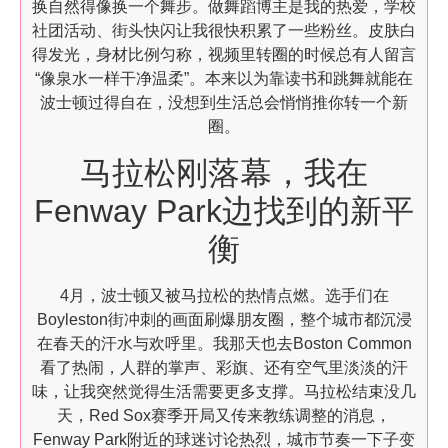
换自然得像换一个舞步。做舞蹈博主是我的热爱，学校
社团活动、街头快闪让我很快积累了一些粉丝。皮肤白
得发光，身材比例匀称，视频里转圈的时候总有人留言
“像泉水一样干净温柔”。本来以为靠读书和跳舞就能在
波士顿过得自在，没想到生活总会悄悄推你转一个新
圈。
马拉松刚落幕，我在
Fenway Park边找到的新平
衡
4月，波士顿又被马拉松的热情点燃。选手们在
Boyleston街冲刺的画面刷爆朋友圈，整个城市都沉浸
在春天的汗水与欢呼里。我那天也去Boston Common
看了热闹，人群的掌声、彩旗、还有空气里淡淡的汗
味，让我突然觉得生活需要更多支撑。马拉松结束没几
天，Red Sox赛季开局又传来教练调整的消息，
Fenway Park附近的球迷讨论热烈，城市节奏一下子变