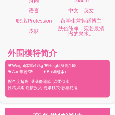
身高
168cm
语言
中文，英文
职业/Profession
留学生兼舞蹈博主
肤色纯净，宛若最清
皮肤
澈的泉水。
外围模特简介
💗Weight体重/47kg 💗Height身高/168
💗Aae年龄/05 💗Bust胸围/ c
配合度超高 满满舒适感 温柔似水
性格温柔·迷情投入·粉嫩桃穴·敏感易湿