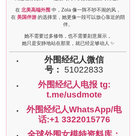
在
北美高端外围
中，Zola 像一阵不吵不闹的风，
在
美国伴游
的选择里，她更像一段可以放心靠近的陪
伴。
她不需要过多修饰，也不需要刻意展示，
她只是安静地站在那里，就已经足够动人 ✨
外围经纪人微信
号：
51022833
外围经纪人电报 tg:
t.me/usdmote
外围经纪人WhatsApp/电
话:+1 3322015776
全球外围女模特资料库：