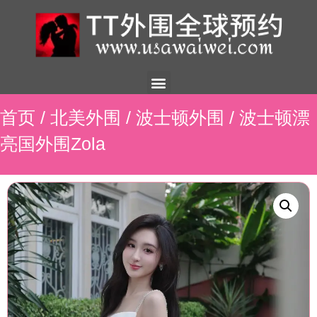
美国外围
外围展示
外围招聘
外围资讯
预约流程
联系我们
首页
/
北美外围
/
波士顿外围
/ 波士顿漂
亮国外围Zola