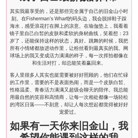
其实我最享受的，还是那些完全属于自己的旧金山小时
刻。在Fisherman’s Wharf的码头边，我会脱掉鞋子踩
海水，感受浪花打在脚上的凉意。在瑜伽垫上，我看着
镜子里自己白皙的皮肤和柔软的身材曲线，笑着想：23
岁了，还能保持这样的状态，真好。跳舞的时候，我把
所有小情绪都放进动作里，让粉丝看到最真实的我。网
球场上的我又变成活力满满的样子，每一次挥拍都像在
和生活对打，却总能笑着赢回来。
客人里很多人其实也挺需要被好好照顾的，他们在忙碌
的工作里，需要的不是表面热闹，而是一个皮肤白皙、
性格温柔、青春活力满满又超级会聊天的陪伴。我总能
用最自然的笑容和高情商，让每一次相处都像一场轻松
的湾区日落——不刻意，却让人每次想起都觉得被好好
宠爱过。
如果有一天你来旧金山，我
希望你能遇到这样的我