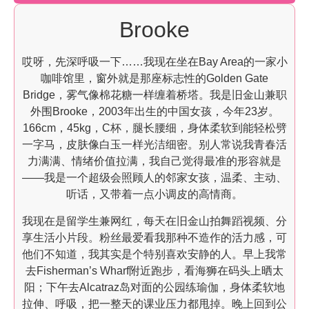
Brooke
哎呀，先深呼吸一下……我现在坐在Bay Area的一家小
咖啡馆里，窗外就是那座标志性的Golden Gate
Bridge，雾气像棉花糖一样缠着桥塔。我是旧金山兼职
外围Brooke，2003年出生的中国女孩，今年23岁。
166cm，45kg，C杯，腿长腰细，身体柔软到能轻松劈
一字马，皮肤像白玉一样光洁细密。别人常说我青春活
力满满、情绪价值拉满，我自己觉得最准的形容就是
——我是一个超级会照顾人的邻家女孩，温柔、主动、
听话，又带着一点小调皮的高情商。
我现在是留学生兼网红，每天在旧金山拍舞蹈视频、分
享生活小片段。粉丝最爱看我那种不造作的活力感，可
他们不知道，我其实是个特别喜欢安静的人。早上我常
去Fisherman’s Wharf附近跑步，看海狮在码头上晒太
阳；下午去Alcatraz岛对面的公园练瑜伽，身体柔软地
拉伸、呼吸，把一整天的课业压力都甩掉。晚上回到公