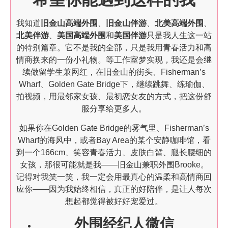
我知道
旧金山高端外围
、
旧金山伴游
、
北美高端外围
、
北美伴游
、
美国高端外围
和
美国伴游
只是我人生这一站
的特别篇章。它不是我的全部，只是我用青春活力和高
情商换来的一份小礼物。等工作室梦实现，我还是会继
续做留学生兼网红，在旧金山的街头、Fisherman’s
Wharf、Golden Gate Bridge下，继续跳舞、练瑜伽、
拍视频，用最邻家女孩、最初恋女友的方式，把这份舒
服分享给更多人。
如果你在Golden Gate Bridge的雾气里、Fisherman’s
Wharf的海风中，或者Bay Area的某个安静咖啡馆，看
到一个166cm、笑容青春活力、皮肤白皙、腿长腰细的
女孩，那很可能就是我——旧金山兼职外围Brooke。
记得对我笑一笑，我一定会用最真心的温柔和高情商回
应你——因为我始终相信，真正的好陪伴，是让人每次
想起都觉得被好好宠爱过。
外围经纪人微信