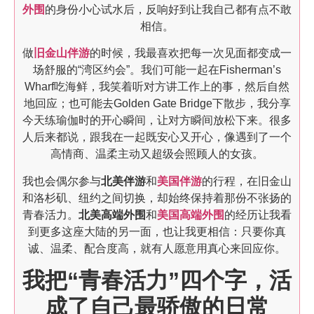
外围
的身份小心试水后，反响好到让我自己都有点不敢
相信。
做
旧金山伴游
的时候，我最喜欢把每一次见面都变成一
场舒服的“湾区约会”。我们可能一起在Fisherman’s
Wharf吃海鲜，我笑着听对方讲工作上的事，然后自然
地回应；也可能去Golden Gate Bridge下散步，我分享
今天练瑜伽时的开心瞬间，让对方瞬间放松下来。很多
人后来都说，跟我在一起既安心又开心，像遇到了一个
高情商、温柔主动又超级会照顾人的女孩。
我也会偶尔参与
北美伴游
和
美国伴游
的行程，在旧金山
和洛杉矶、纽约之间切换，却始终保持着那份不张扬的
青春活力。
北美高端外围
和
美国高端外围
的经历让我看
到更多这座大陆的另一面，也让我更相信：只要你真
诚、温柔、配合度高，就有人愿意用真心来回应你。
我把“青春活力”四个字，活
成了自己最骄傲的日常