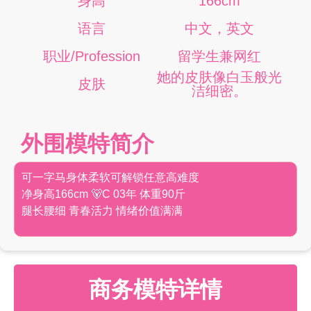
身高
166cm
语言
中文，英文
职业/Profession
留学生兼网红
她的皮肤像白玉般光
皮肤
洁细密。
外围模特简介
可一字马身体柔软可解锁任意高难度
净身高166cm 🐻C 03年 体重90斤
腿长腰细 青春活力 情绪价值满满
商务模特详情