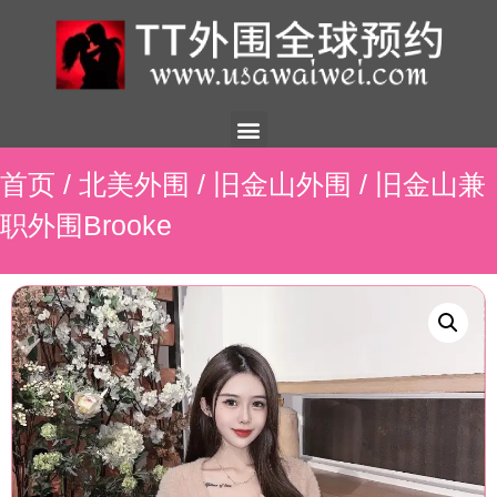
美国外围
外围展示
外围招聘
外围资讯
预约流程
联系我们
首页
/
北美外围
/
旧金山外围
/ 旧金山兼
职外围Brooke