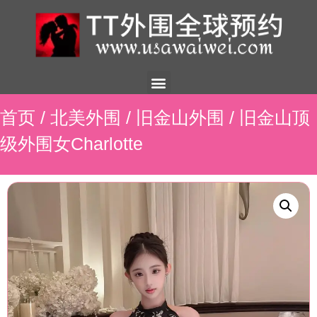
美国外围
外围展示
外围招聘
外围资讯
预约流程
联系我们
首页
/
北美外围
/
旧金山外围
/ 旧金山顶
级外围女Charlotte