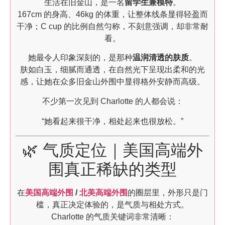
生活在旧金山，是一名
留学生兼模特
。
167cm 的身高、46kg 的体重，让整体线条显得轻盈而
干净；C cup 的比例自然匀称，不刻意强调，却非常耐
看。
她最令人印象深刻的，是那种
温润清透的肤质
。
肤如白玉，细腻而通透，在自然光下呈现出柔和的光
感，让她在众多旧金山外围中显得格外安静而高级。
不少第一次见到 Charlotte 的人都会说：
“她看起来很干净，相处起来也很放松。”
🌿 气质定位｜美国高端外
围真正稀缺的类型
在
美国高端外围
/
北美高端外围
的圈层里，外形只是门
槛，真正决定体验的，是气质与相处方式。
Charlotte 的气质关键词非常清晰：