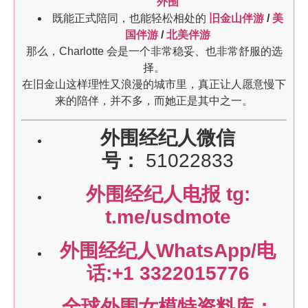
外围
既能正式陪同，也能轻松相处的
旧金山伴游
/
美
国伴游
/
北美伴游
那么，Charlotte 会是一个非常稳妥、也非常舒服的选
择。
在旧金山这样理性又浪漫的城市里，真正让人愿意慢下
来的陪伴，并不多，而她正是其中之一。
外围经纪人微信
号：
51022833
外围经纪人电报 tg:
t.me/usdmote
外围经纪人WhatsApp/电
话:+1 3322015776
全球外围女模特资料库：