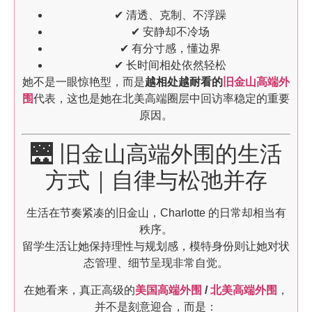
✔ 清透、克制、不浮躁
✔ 安静却不冷场
✔ 有分寸感，懂边界
✔ 长时间相处依然轻松
她不是一眼惊艳型，而是
越相处越耐看的
旧金山高端外
围
代表，这也是她在北美高端圈层中回访率稳定的重要
原因。
🌉 旧金山高端外围的生活
方式｜自律与松弛并存
生活在节奏紧凑的旧金山，Charlotte 的日常却相当有
秩序。
留学生活让她保持理性与规划感，模特身份则让她对状
态管理、细节呈现非常自觉。
在她看来，真正高级的
美国高端外围
/
北美高端外围
，
并不是刻意迎合，而是：