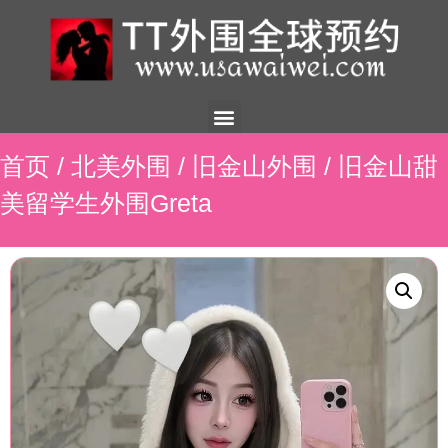
美国外围
外围展示
外围招聘
外围资讯
预约流程
联系我们
首页
/
北美外围
/
旧金山外围
/ 旧金山甜
美留学生外围Greta