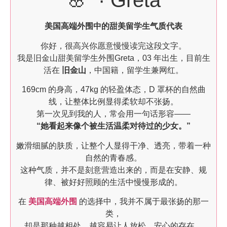
🌸 · Greta
美国高端外围中的甜美留学生气质代表
你好，很高兴你愿意慢慢读完这段文字。
我是旧金山甜美留学生外围Greta，03 年出生，目前生
活在
旧金山
，中国籍，留学生兼网红。
169cm 的身高，47kg 的轻盈体态，D 罩杯的自然曲
线，让整体比例显得柔软却不张扬。
第一次见到我的人，常会用一句话形容——
“她看起来像个被生活温柔对待过的少女。”
嫩滑细腻的肤质，让整个人显得干净、透亮，带着一种
自然的青春感。
这种气质，并不是刻意营造出来的，而是在安静、规
律、被好好照顾的生活中慢慢形成的。
在
美国高端外围
的选择中，我并不属于最张扬的那一
类，
却是那种越相处，越容易让人放松、安心的存在。