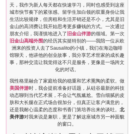
天，我作为新人每天都在快速学习，同时也感受到这座
城市快节奏下的紧张感。留学生加白领的双重身份让我
生活比较规律，但房租和生活开销还是不小，尤其是旧
金山的高消费让我开始思考更多赚钱的方式。一次通过
朋友介绍，我谨慎地进入了
旧金山伴游
的领域。第一次
旧金山高端外围
的经历其实挺特别的——我陪一位从欧
洲来的投资人去了Sausalito的小镇，我们在海边咖啡
馆聊天，他讲他的创业故事，我分享艺术世家的成长趣
事，那种交流让我觉得这不只是服务，更像是一场跨文
化的对话。
我性格里融合了家庭给我的稳重和艺术熏陶的柔软。做
美国伴游
时，我会提前准备好话题，从硅谷最新的科技
动态聊到当代艺术展，不会让气氛尴尬。雪白细腻的皮
肤和大长腿在正式场合很加分，但真正让客户满意的，
还是我耐心温柔的态度和书香门第培养出来的谈吐。
北
美伴游
对我来说是兼职，更是了解这座城市另一种面貌
的窗口。