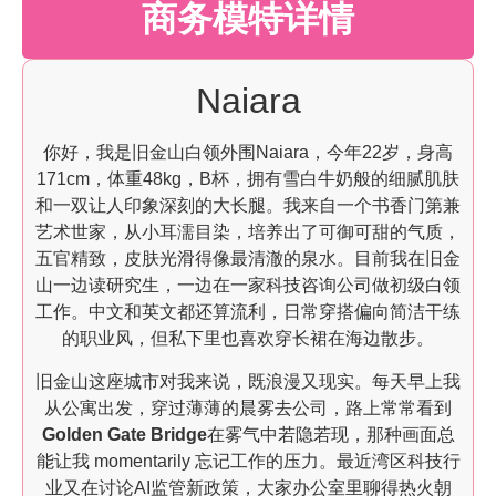
商务模特详情
Naiara
你好，我是旧金山白领外围Naiara，今年22岁，身高
171cm，体重48kg，B杯，拥有雪白牛奶般的细腻肌肤
和一双让人印象深刻的大长腿。我来自一个书香门第兼
艺术世家，从小耳濡目染，培养出了可御可甜的气质，
五官精致，皮肤光滑得像最清澈的泉水。目前我在旧金
山一边读研究生，一边在一家科技咨询公司做初级白领
工作。中文和英文都还算流利，日常穿搭偏向简洁干练
的职业风，但私下里也喜欢穿长裙在海边散步。
旧金山这座城市对我来说，既浪漫又现实。每天早上我
从公寓出发，穿过薄薄的晨雾去公司，路上常常看到
Golden Gate Bridge
在雾气中若隐若现，那种画面总
能让我 momentarily 忘记工作的压力。最近湾区科技行
业又在讨论AI监管新政策，大家办公室里聊得热火朝