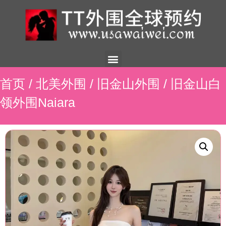
美国外围
外围展示
外围招聘
外围资讯
预约流程
联系我们
首页
/
北美外围
/
旧金山外围
/ 旧金山白
领外围Naiara