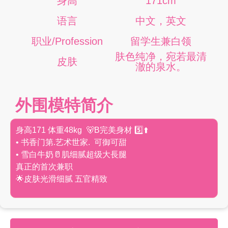
身高
171cm
语言
中文，英文
职业/Profession
留学生兼白领
肤色纯净，宛若最清
皮肤
澈的泉水。
外围模特简介
身高171 体重48kg 🐻B完美身材 5️⃣⬆️
• 书香门第.艺术世家. 可御可甜
• 雪白牛奶🥛肌细腻超级大長腿
真正的首次兼职
🌟皮肤光滑细腻 五官精致