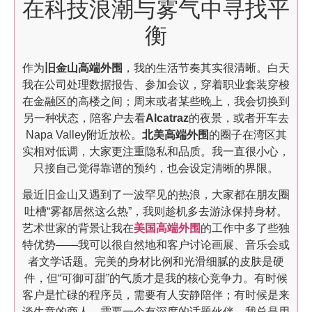
在科技浪潮与雾气中寻找平
衡
作为
旧金山高端外围
，我的生活节奏其实很清晰。白天
我在公司处理数据报告、参加会议，穿着职业套装穿梭
在金融区的高楼之间；周末或者某些晚上，我会切换到
另一种状态，陪客户去看
Alcatraz
的夜景，或者开车去
Napa Valley附近放松。
北美高端外围
的圈子在湾区其
实相对低调，大家更注重隐私和品质。我一直很小心，
只接自己觉得靠谱的预约，也会设定清晰的界限。
最近旧金山又遇到了一波罕见的热浪，大家都在朋友圈
吐槽“雾都居然这么热”，我则趁机多去游泳保持身材。
艺术世家的背景让我在
美国高端外围
的工作中多了些独
特优势——我可以很自然地和客户讨论画展、音乐会或
者文学话题。完美的身材比例和光滑细腻的皮肤是硬
件，但“可御可甜”的气质才是我的核心竞争力。有时候
客户是忙碌的程序员，需要有人安静陪伴；有时候是来
谈生意的商人，需要一个有深度的话题伙伴。我总是用