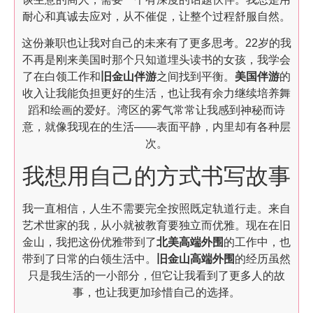
耐心和真诚去应对，从不催促，让整个过程舒服自然。
这份兼职也让我对自己的未来有了更多思考。22岁的我
不再是刚来美国时那个只知道埋头读书的女孩，我学会
了在白领工作和
旧金山伴游
之间找到平衡。
美国伴游
的
收入让我能负担更好的生活，也让我有余力继续培养舞
蹈和绘画的爱好。湾区的雾气常常让我感到神秘而诗
意，就像我现在的生活——表面平静，内里却有各种层
次。
我想用自己的方式书写故事
我一直相信，人生不需要完全按照既定轨道行走。来自
艺术世家的我，从小就被教育要独立而优雅。现在在旧
金山，我把这份优雅带到了
北美高端外围
的工作中，也
带到了日常的白领生活中。
旧金山高端外围
的经历虽然
只是我生活的一小部分，但它让我看到了更多人的故
事，也让我更加珍惜自己的选择。