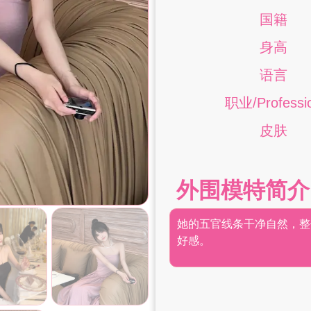
国籍
身高
语言
职业/Professi
皮肤
外围模特简介
她的五官线条干净自然，整
好感。