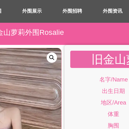
围
外围展示
外围招聘
外围资讯
金山萝莉外围Rosalie
旧金山萝
名字/Name
出生日期
地区/Area
体重
胸围