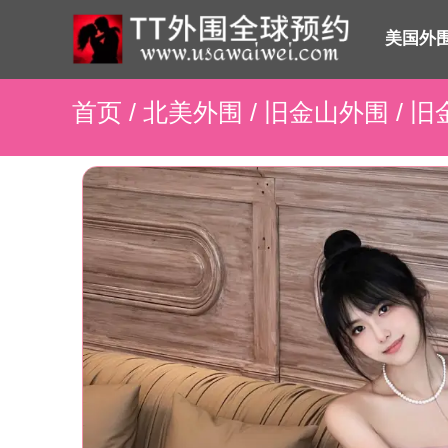
美国外
首页
/
北美外围
/
旧金山外围
/ 旧