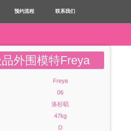
预约流程
联系我们
品外围模特Freya
Freya
06
洛杉矶
47kg
D