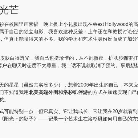
光芒
校园里画素描，晚上换上小礼服出现在West Hollywoo
属于自己的独立电影。我喜欢这种反差：上午还在和教授讨论色
，但真正能聊得来的不多。我的学历和艺术生身份反而成了加分
感。皮肤白得透光，我自己也挺珍惜的，从不乱熬夜，护肤步骤雷
在客户在聊天时态度不太尊重，我二话不说就取消了预约。事后想
天的星星（虽然其实没多少），想着2006年出生的自己，本来
们不知道我用
北美高端外围
和
洛杉矶伴游
的方式在加速实现自己
愁。
式可能特别一点，但它真实、它让我成长、它让我在20岁就看
《阳光下的影子》——记录一个艺术生在洛杉矶如何用自己的方