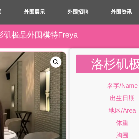
围
外围展示
外围招聘
外围资讯
杉矶极品外围模特Freya
洛杉矶极
名字/Name
出生日期
地区/Area
体重
胸围