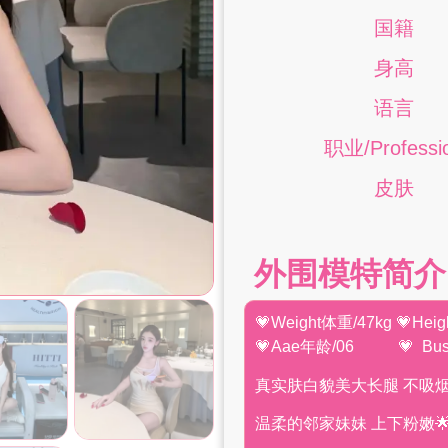
国籍
身高
语言
职业/Professi
皮肤
外围模特简介
💗Weight体重/47kg 💗Hei
💗Aae年龄/06 💗 Bus
真实肤白貌美大长腿 不吸烟
温柔的邻家妹妹 上下粉嫩