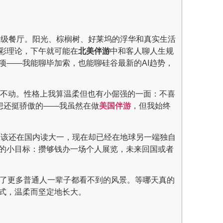
d的高级餐厅。阳光、棕榈树、好莱坞的浮华和真实生活
彩理论，下午就可能在
北美伴游
中和客人聊人生规
项——我能聊毕加索，也能聊硅谷最新的AI趋势，
打不动。性格上我算温柔但也有小倔强的一面：不喜
想还挺骄傲的——我虽然在做
美国伴游
，但我始终
应该还在国内读大一，现在却已经在地球另一端独自
的小目标：攒够钱办一场个人展览，未来回国或者
到了更多普通人一辈子都看不到的风景。等哪天真的
式，温柔而坚定地长大。