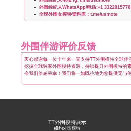
外围经纪人电报 tg: t.me/usdmote
外围经纪人WhatsApp/电话:+1 3322015776
全球外围女模特资料库：t.me/usmote
外围伴游评价反馈
衷心感谢每一位十年来一直支持TT外围模特全球伴
挖掘全球独家外围模特资源，持续提升外围模特的
令我们倍感荣幸！我们将一如既往地为您提供无与
TT外围模特展示
纽约外围模特