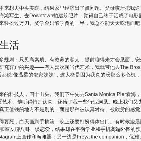
本来想去中央美院，结果家里经济出了点问题。父母咬牙把我送
滩写生、去Downtown拍建筑照片，觉得自己终于活成了电
来轻松过万刀。奖学金只够学费的一半，我总不能天天吃泡面吧
生活
多规则：只见高素质、有教养的客人，提前聊得来才会见面，安
究客户的兴趣——有人喜欢聊当代艺术，我就带他去The Bro
。很多人见到我后都说“像温柔的邻家妹妹”，这大概是因为我真的没那么
的科技人，四十出头。我们下午先去Santa Monica Pie
置艺术。他听得特别认真，还给了我一些行业洞见。晚上我们又去了
真正值钱的地方不是别的，而是那种被认真对待、被欣赏的感觉
死，白天画到手抽筋，晚上还要打扮得体出门。有时候凌晨两点从Be
舍和室友聊八卦、谈恋爱，结果却在平衡学业和
手机高端外围
的预
发Instagram上画作和海滩照；另一边是Freya the companio