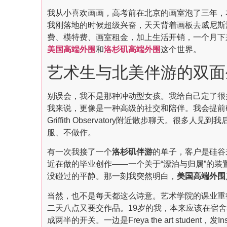
我从小喜欢画画，高考前在北京的画室泡了三年，
我刚落地的时候超级兴奋，天天背着画板去威尼斯海
费、模特费、画室租金，加上生活开销，一个月下
美国高端外围
和
洛杉矶高端外围
这个世界。
艺术生与北美伴游的双面
别误会，我不是那种冲动型女孩。我给自己定了很
我来说，更像是一种高级的社交和陪伴。我会提前研
Griffith Observatory附近散步聊天
服、不做作。
有一次我接了一个
洛杉矶伴游
的单子，客户是硅谷来
近在做的毕业创作——一个关于“漂泊与归属”的装
没碰过的平静。那一刻我突然明白，
美国高端外围
当然，也不是每天都这么诗意。艺术学院的课业重得要
二天八点又要交作品。19岁的我，本来应该在宿
成两半的开关。一边是Freya the art student，