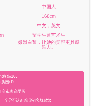
中国人
168cm
中文，英文
on
留学生兼艺术生
嫩滑白皙，让她的笑容更具感
染力。
ght身高/168
t胸围/ D
 高素质 高学历
一个导不认识 给你初恋般感觉