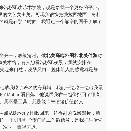
来洛杉矶读艺术学院，说是给我一个更好的平台。
影里的文艺女主角。可现实很快把我拉回地面：材料
？就是在那个时候，我通过一个靠谱的圈子了解了
全第一，底线清晰。做
北美高端外围
和
北美伴游
对
ad美术馆；有人想看洛杉矶夜景，我就安排在
多心机，笑起来自然，皮肤又白，整体给人的感觉就是舒
r看海，他请我吃了著名的海鲜塔，我们一边吃一边聊我最
Malibu看日落，他说跟我在一起像找回了很久
。我不是工具，我是能带来情绪价值的人。
verly Hills回来，还得赶紧洗澡卸妆，第
约。手机里那个专门的工作微信号，是我把生活切
n，优雅、准时、懂得进退。