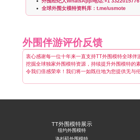
外围经纪人WhatsApp/电话:+1 3322015776
全球外围女模特资料库：t.me/usmote
外围伴游评价反馈
衷心感谢每一位十年来一直支持TT外围模特全球伴
挖掘全球独家外围模特资源，持续提升外围模特的
令我们倍感荣幸！我们将一如既往地为您提供无与
TT外围模特展示
纽约外围模特
洛杉矶外围模特