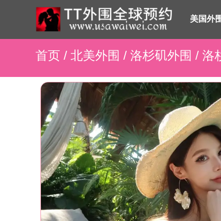
美国外
首页
/
北美外围
/
洛杉矶外围
/ 