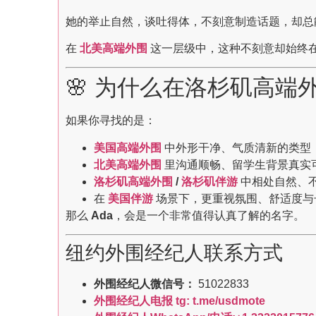
她的举止自然，谈吐得体，不刻意制造话题，却总
在
北美高端外围
这一层级中，这种不刻意却始终
🌸 为什么在洛杉矶高端外
如果你寻找的是：
美国高端外围
中外形干净、气质清新的类型
北美高端外围
里沟通顺畅、留学生背景真实
洛杉矶高端外围
/
洛杉矶伴游
中相处自然、
在
美国伴游
场景下，更重视氛围、舒适度与
那么
Ada
，会是一个非常值得认真了解的名字。
纽约外围经纪人联系方式
外围经纪人微信号：
51022833
外围经纪人电报 tg: t.me/usdmote