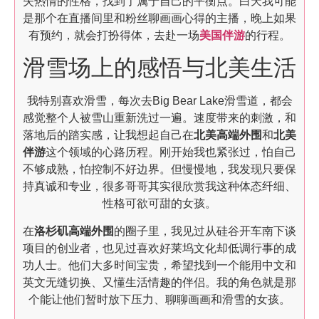
失热情的性格，找到了属于自己的平衡点。白天我可能
是那个在直播间里和粉丝聊画画心得的主播，晚上如果
有预约，就会打扮得体，去赴一场
美国伴游
的行程。
滑雪场上的感悟与北美生活
我特别喜欢滑雪，每次去Big Bear Lake滑雪道，都会
感觉整个人被雪山重新洗过一遍。速度带来的刺激，和
落地后的踏实感，让我想起自己在
北美高端外围
和
北美
伴游
这个领域的心路历程。刚开始我也紧张过，怕自己
不够成熟，怕控制不好边界。但慢慢地，我发现只要保
持真诚和专业，很多哥哥其实很欣赏我这种体态纤细、
性格可欲可甜的女孩。
在
洛杉矶高端外围
的圈子里，我见过从硅谷开车南下谈
项目的创业者，也见过喜欢好莱坞文化却低调行事的成
功人士。他们大多时间宝贵，希望找到一个能用中文和
英文无缝切换、又懂生活情趣的伴侣。我的角色就是那
个能让他们暂时放下压力、聊聊画画和滑雪的女孩。