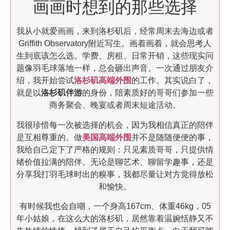
画画时想到的那些选择
我从小就爱画画，来到洛杉矶后，经常周末去海边或者
Griffith Observatory附近写生。画着画着，就会思考人
生到底该怎么选。学费、房租、日常开销，这些现实问
题像羽毛球落地一样，总会砸出声音。一次通过朋友介
绍，我开始尝试
洛杉矶高端外围
的工作。其实说白了，
就是以
洛杉矶伴游
的身份，陪素质好的哥哥们参加一些
商务聚会、晚宴或者周末短途活动。
我很珍惜每一次被选择的机会，因为我相信真正的陪伴
是互相尊重的。做
美国高端外围
并不是随随便便的事，
我给自己定下了严格的规则：只见素质哥哥，只提供情
绪价值拉满的陪伴。无论是聊艺术、聊留学趣事，还是
分享我打羽毛球时出的糗事，我都尽量让对方觉得放松
和愉快。
有时候我也会自嘲，一个身高167cm、体重46kg，05
年小姑娘，在这么大的洛杉矶，居然靠着温婉恬静又不