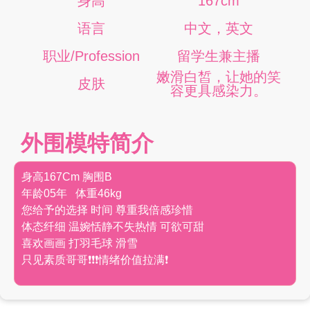
身高
167cm
语言
中文，英文
职业/Profession
留学生兼主播
嫩滑白皙，让她的笑
皮肤
容更具感染力。
外围模特简介
身高167Cm 胸围B
年龄05年 体重46kg
您给予的选择 时间 尊重我倍感珍惜
体态纤细 温婉恬静不失热情 可欲可甜
喜欢画画 打羽毛球 滑雪
只见素质哥哥❗️❗️❗️情绪价值拉满❗️