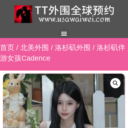
美国外围
外围展示
外围招聘
外围资讯
预约流程
联系我们
首页
/
北美外围
/
洛杉矶外围
/ 洛杉矶伴
游女孩Cadence