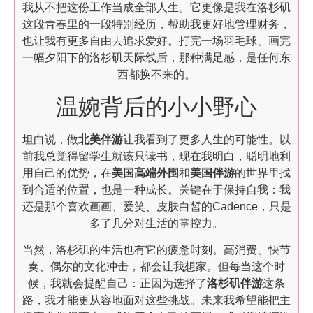
我从不把这份工作当成全部人生。它更像是我在洛杉矶
这段青春里的一段特别经历，帮助我更好地管理财务，
也让我有更多自由去追求爱好。打完一场羽毛球、画完
一幅夕阳下的洛杉矶天际线后，那种满足感，是任何东
西都换不来的。
温婉背后的小小野心
坦白说，做
北美伴游
让我看到了更多人生的可能性。以
前我总觉得留学生就该只读书，现在我明白，聪明地利
用自己的优势，在
美国高端外围
和
美国伴游
的世界里找
到合适的位置，也是一种成长。关键在于保持自我：我
还是那个喜欢画画、爱笑、皮肤白皙的Cadence，只是
多了几分对生活的掌控力。
当然，洛杉矶的生活也有它的疲惫时刻。高消费、快节
奏、偶尔的文化冲击，都会让我想家。但每当这个时
候，我就会提醒自己：正因为选择了
洛杉矶伴游
这条
路，我才能更从容地面对这些挑战。未来我希望能把主