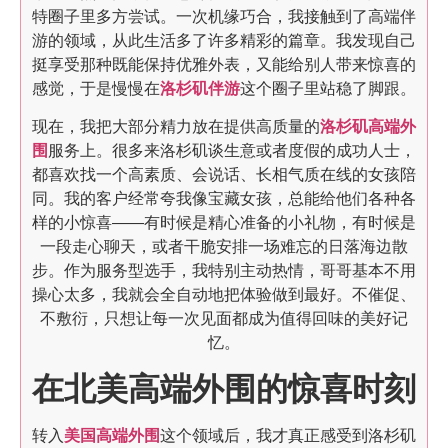
特圈子里多方尝试。一次机缘巧合，我接触到了高端伴
游的领域，从此生活多了许多精彩的篇章。我发现自己
挺享受那种既能保持优雅外表，又能给别人带来惊喜的
感觉，于是慢慢在
洛杉矶伴游
这个圈子里站稳了脚跟。
现在，我把大部分精力放在提供高质量的
洛杉矶高端外
围
服务上。很多来洛杉矶谈生意或者度假的成功人士，
都喜欢找一个高素质、会说话、长相气质在线的女孩陪
同。我的客户经常夸我像宝藏女孩，总能给他们各种各
样的小惊喜——有时候是精心准备的小礼物，有时候是
一段走心聊天，或者干脆安排一场难忘的日落海边散
步。作为服务型选手，我特别主动热情，哥哥基本不用
操心太多，我就会全自动地把体验做到最好。不催促、
不敷衍，只想让每一次见面都成为值得回味的美好记
忆。
在北美高端外围的惊喜时刻
转入
美国高端外围
这个领域后，我才真正感受到洛杉矶