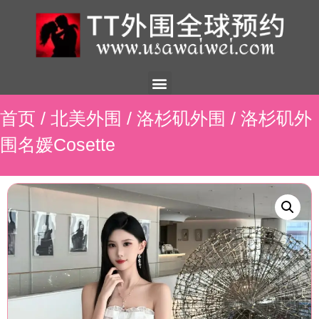
美国外围
外围展示
外围招聘
外围资讯
预约流程
联系我们
首页
/
北美外围
/
洛杉矶外围
/ 洛杉矶外
围名媛Cosette