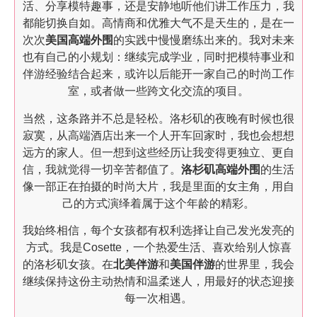
活、分享模特趣事，还是安静地听他们讲工作压力，我
都能切换自如。高情商和优雅大气不是天生的，是在一
次次
美国高端外围
的实践中慢慢磨练出来的。我对未来
也有自己的小规划：继续完成学业，同时把模特事业和
伴游经验结合起来，或许以后能开一家自己的时尚工作
室，或者做一些跨文化交流的项目。
当然，这条路并不总是轻松。洛杉矶的夜晚有时候也很
寂寞，从高端酒店出来一个人开车回家时，我也会想想
远方的家人。但一想到这些经历让我变得更独立、更自
信，我就觉得一切辛苦都值了。
洛杉矶高端外围
的生活
像一部正在拍摄的时尚大片，我是里面的女主角，用自
己的方式演绎着属于这个年龄的精彩。
我始终相信，每个女孩都有权利选择让自己发光发亮的
方式。我是Cosette，一个热爱生活、喜欢给别人惊喜
的洛杉矶女孩。在
北美伴游
和
美国伴游
的世界里，我会
继续保持这份主动热情和温柔迷人，用最好的状态迎接
每一次相遇。