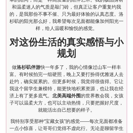
和温柔迷人的气质是敲门砖，但真正让客户重复约我
的，是我那份不事不催、只为最好体验的认真态度。洛
杉矶的阳光那么好，我希望每次见面都能像加州阳光一
样，给人温暖和愉悦的感觉。
对这份生活的真实感悟与小
规划
做
洛杉矶伴游
快一年多了，我的心情像过山车一样丰
富。有时候拍完一组硬照，晚上又要打扮得优雅迷人去
赴约，确实挺累的。但更多时候，我觉得很值得。它让
我这个留学生兼模特，能更快地积累资源，也让我在经
济上有了更多底气。
北美高端外围
的世界教会我，女孩
子可以温柔大方，也可以主动热情，只要把握好尺度，
就能活出自己想要的样子。
我特别享受那种“宝藏女孩”的感觉——每次见面都准备
一点小惊喜，让哥哥们觉得不虚此行。无论是聊留学生