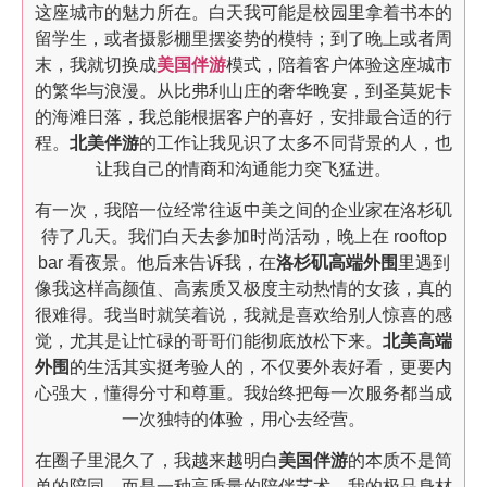
这座城市的魅力所在。白天我可能是校园里拿着书本的
留学生，或者摄影棚里摆姿势的模特；到了晚上或者周
末，我就切换成
美国伴游
模式，陪着客户体验这座城市
的繁华与浪漫。从比弗利山庄的奢华晚宴，到圣莫妮卡
的海滩日落，我总能根据客户的喜好，安排最合适的行
程。
北美伴游
的工作让我见识了太多不同背景的人，也
让我自己的情商和沟通能力突飞猛进。
有一次，我陪一位经常往返中美之间的企业家在洛杉矶
待了几天。我们白天去参加时尚活动，晚上在 rooftop
bar 看夜景。他后来告诉我，在
洛杉矶高端外围
里遇到
像我这样高颜值、高素质又极度主动热情的女孩，真的
很难得。我当时就笑着说，我就是喜欢给别人惊喜的感
觉，尤其是让忙碌的哥哥们能彻底放松下来。
北美高端
外围
的生活其实挺考验人的，不仅要外表好看，更要内
心强大，懂得分寸和尊重。我始终把每一次服务都当成
一次独特的体验，用心去经营。
在圈子里混久了，我越来越明白
美国伴游
的本质不是简
单的陪同，而是一种高质量的陪伴艺术。我的极品身材