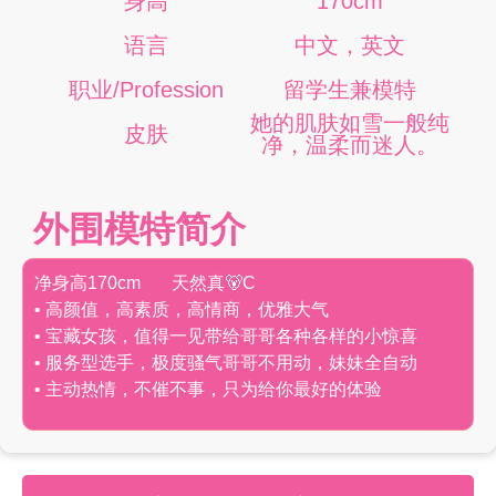
身高
170cm
语言
中文，英文
职业/Profession
留学生兼模特
她的肌肤如雪一般纯
皮肤
净，温柔而迷人。
外围模特简介
净身高170cm 天然真🐻C
• 高颜值，高素质，高情商，优雅大气
• 宝藏女孩，值得一见带给哥哥各种各样的小惊喜
• 服务型选手，极度骚气哥哥不用动，妹妹全自动
• 主动热情，不催不事，只为给你最好的体验