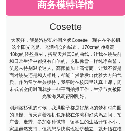
商务模特详情
Cosette
大家好，我是洛杉矶外围名媛Cosette，现在在洛杉矶
这个阳光充足、充满机会的城市。170cm的净身高，
48kg的轻盈身材，搭配天然真C的曲线，让我在镜头前
和日常生活中都挺有自信的。皮肤像雪一样纯净白皙，
笑起来特别温柔迷人。高颜值加上高情商，让我不管是
面对镜头还是和人相处，都能自然散发出优雅大方的气
质。作为留学生兼模特，我平时在校园里认真上课，周
末或者空闲时间就接一些平面拍摄工作，生活节奏被阳
光和海风调得刚刚好。
刚到洛杉矶的时候，我满脑子都是好莱坞的梦和时尚圈
的憧憬。每天背着相机包穿梭在尔湾和好莱坞之间，拍
广告、走秀、参加各种试镜。留学生的生活开销不小，
家里虽然支持，但我想尽快实现经济独立，就开始在模