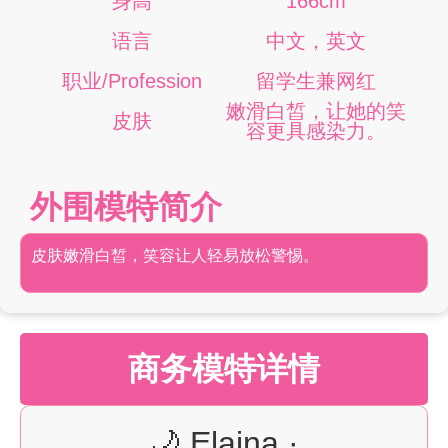
身高
166cm
语言
中文，英文
职业/Profession
留学生兼网红
嫩滑白皙，让她的笑
皮肤
容更具感染力。
外围模特简介
皮肤嫩滑白皙，笑容让人轻易放松警惕。
商务模特详情
🌙 Elaina ·