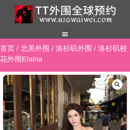
美国外围
外围展示
外围招聘
外围资讯
预约流程
联系我们
首页
/
北美外围
/
洛杉矶外围
/ 洛杉矶校
花外围Elaina