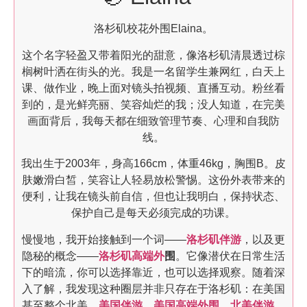
洛杉矶校花外围Elaina。
这个名字轻盈又带着阳光的甜意，像洛杉矶清晨透过棕
榈树叶洒在街头的光。我是一名留学生兼网红，白天上
课、做作业，晚上面对镜头拍视频、直播互动。粉丝看
到的，是光鲜亮丽、笑容灿烂的我；没人知道，在完美
画面背后，我每天都在细致管理节奏、心理和自我防
线。
我出生于2003年，身高166cm，体重46kg，胸围B。皮
肤嫩滑白皙，笑容让人轻易放松警惕。这份外表带来的
便利，让我在镜头前自信，但也让我明白，保持状态、
保护自己是每天必须完成的功课。
慢慢地，我开始接触到一个词——
洛杉矶伴游
，以及更
隐秘的概念——
洛杉矶高端外
围
。它像潜伏在日常生活
下的暗流，你可以选择靠近，也可以选择观察。随着深
入了解，我发现这种圈层并非只存在于洛杉矶：在美国
甚至整个北美，
美国伴游
、
美国高端外围
、
北美伴游
、