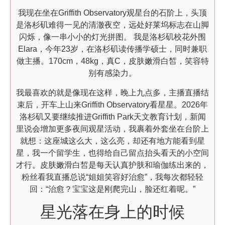
我现在坐在Griffith Observatory观星台的石阶上，头顶
是洛杉矶难得一见的清澈夜空，远处好莱坞标志在山脚
闪烁，像一串小小的灯光拼图。 我是洛杉矶校花外围
Elara，今年23岁，在洛杉矶读传播学硕士，同时兼职
做主播。170cm，48kg，真C，皮肤嫩滑白皙，笑容特
别有感染力。
我最喜欢的就是像现在这样，晚上九点多，主播直播结
束后，开车上山来Griffith Observatory看星星。2026年
洛杉矶又要继续推进Griffith Park天文教育计划，新闻
里说会增加更多夜间观星活动，我裹着外套坐在台阶上
就想：这座城这么大，这么亮，却还有地方能看到星
星，我一个留学生，也得给自己留点抬头看天的小空间
才行。皮肤嫩滑白皙是每天认真护肤和瑜伽练出来的，
粉丝看我直播总说“姐姐笑容好治愈”，我每次都轻轻
回：“治愈？宝宝这是刚爬完山，脸还红着呢。”
星光落在身上的时候