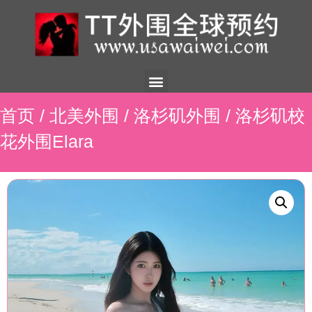
美国外围
外围展示
外围招聘
外围资讯
预约流程
联系我们
首页
/
北美外围
/
洛杉矶外围
/ 洛杉矶校
花外围Elara