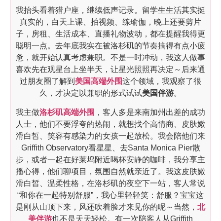
我抬头看着猎户座，继续低声记录。留学生生活其实挺
真实的，白天上课、拍视频、练瑜伽，晚上还要剪片
子，房租、生活成本、直播礼物波动，都在提醒我得更
聪明一点。去年底我实在被洛杉矶的节奏搞得有点小疲
惫，就开始认真考虑兼职。不是一时冲动，我这人做事
喜欢先在观星台上坐半天，让星光照照再决定～后来通
过朋友圈了解到
美国高端外围
这个领域，我观察了很
久，才决定以兼职的形式试试
美国伴游
。
我主做
洛杉矶高端外围
，客人多是来南加州出差的成功
人士，他们不要浮夸的热闹，就想找个高情商、皮肤嫩
滑白皙、笑容有感染力的女孩一起放松。我会陪他们来
Griffith Observatory看星星、去Santa Monica Pier散
步，或者一起在好莱坞附近喝杯安静的咖啡，我分享主
播心得，他们聊项目，氛围自然就亲近了。我这皮肤嫩
滑白皙、温柔性格，在洛杉矶的夜空下一站，客人常说
“和你在一起特别舒服”，我心里轻轻笑：舒服？宝宝这
是刚从山顶下来，风还吹着脸才来见你的呢～当然，
北
美伴游
也不是天天轻松。有一次陪客人从Griffith