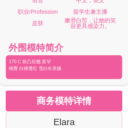
语言
中文，英文
职业/Profession
留学生兼主播
嫩滑白皙，让她的笑
皮肤
容更具感染力。
外围模特简介
170 C 前凸后翘 真🐻
桃臀 白狸透红 雪白长美腿
商务模特详情
Elara