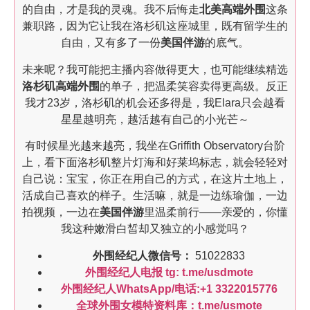
的自由，才是我的灵魂。我不后悔走
北美高端外围
这条
兼职路，因为它让我在洛杉矶这座城里，既有留学生的
自由，又有多了一份
美国伴游
的底气。
未来呢？我可能把主播内容做得更大，也可能继续精选
洛杉矶高端外围
的单子，把温柔笑容卖得更高级。反正
我才23岁，洛杉矶的机会还多得是，我Elara只会越看
星星越明亮，越活越有自己的小光芒～
有时候星光越来越亮，我坐在Griffith Observatory台阶
上，看下面洛杉矶整片灯海和好莱坞标志，就会轻轻对
自己说：宝宝，你正在用自己的方式，在这片土地上，
活成自己喜欢的样子。生活嘛，就是一边练瑜伽，一边
拍视频，一边在
美国伴游
里温柔前行——亲爱的，你懂
我这种嫩滑白皙却又独立的小感觉吗？
外围经纪人微信号：
51022833
外围经纪人电报 tg: t.me/usdmote
外围经纪人WhatsApp/电话:+1 3322015776
全球外围女模特资料库：t.me/usmote