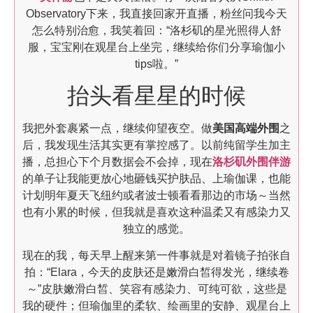
Observatory下来，我直接回家开直播，粉丝问我今天
怎么特别治愈，我笑着回：“洛杉矶的星光照得人舒
服，宝宝刚在观星台上坐完，继续给你们分享瑜伽小
tips啦。”
抬头看星星的时候
我把外套裹紧一点，继续仰望夜空。做
美国高端外围
之
后，我发现生活其实更有掌控感了。以前纯留学生加主
播，总担心下个月数据会不会掉，现在
洛杉矶外围伴游
的单子让我能更放心地砸钱买护肤品、上瑜伽课，也能
计划明年夏天飞纽约或者波士顿看看那边的市场～当然
也有小累的时候，但我就是喜欢这种温柔又有感染力又
独立的感觉。
现在的我，每天早上醒来第一件事就是对着镜子拍张自
拍：“Elara，今天的皮肤还是嫩滑白皙得发光，继续卷
～”皮肤嫩滑白皙、笑容有感染力、可纯可欲，这些是
我的硬件；但瑜伽里的柔软、绘画里的安静、观星台上