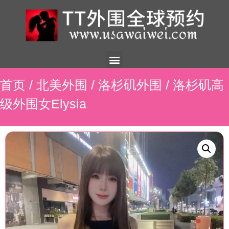
美国外围
外围展示
外围招聘
外围资讯
预约流程
联系我们
首页
/
北美外围
/
洛杉矶外围
/ 洛杉矶高
级外围女Elysia