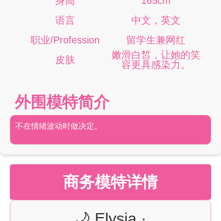
身高
165cm
语言
中文，英文
职业/Profession
留学生兼网红
嫩滑白皙，让她的笑
皮肤
容更具感染力。
外围模特简介
不在情绪波动时做决定。
商务模特详情
🌙 Elysia ·