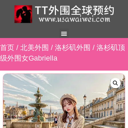
美国外围
外围展示
外围招聘
外围资讯
预约流程
联系我们
首页
/
北美外围
/
洛杉矶外围
/ 洛杉矶顶
级外围女Gabriella