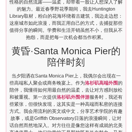
性格的自然流露——温柔，却带着一股让人想深入了解
的魅力。最近春季野花季期间，我去Huntington
Library取材，粉白的花海环绕着古建筑，我边走边想：
这座城市如此浪漫，而我正用自己的方式，去捕捉那些
值得分享的瞬间。学费和生活开销虽然不小，但我从不
抱怨，而是把每一次机会都当作积累。
黄昏·Santa Monica Pier的
陪伴时刻
当夕阳洒在Santa Monica Pier上，我偶尔会出现在一
些高端私人聚会或商务晚宴上。作为
洛杉矶高端外围
的
陪伴，我懂得如何用最自然的温柔，去让对方感到放松
和被重视。第一次提供
洛杉矶外围伴游
服务时，我还有
些紧张，但很快发现，这其实是一种高端而私密的连接
方式。我会用流利的英文或中文，分享艺术学院的有趣
故事，或是Griffith Observatory日落的浪漫瞬间，让对
话自然而然地深入。对方往往是像您这样有成就的北美