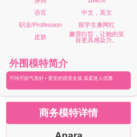
身高
169cm
语言
中文，英文
职业/Profession
留学生兼网红
嫩滑白皙，让她的笑
皮肤
容更具感染力。
外围模特简介
可纯可欲气质好 • 爱笑的甜美女孩 温柔迷人优雅
商务模特详情
Anara