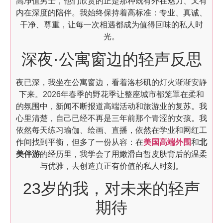
高净值男士，他们欣赏的正是那种既有外在魅力、又有
内在深度的陪伴。我始终保持着高标准：专业、真诚、
干净、尊重，让每一次相遇都成为值得回味的私人时
光。
深夜·公寓窗边的轻声反思
夜已深，我坐在公寓窗边，看着洛杉矶的灯火渐渐安静
下来。2026年春季的野花季让整座城市都笼罩在柔和
的氛围中，新闻不断报道高端活动和旅游业的复苏。我
心里清楚，自己已经不再是三年前那个青涩的女孩。我
依然每天练习瑜伽、绘画、直播，依然在学业和网红工
作间找到平衡，但多了一份从容：在
美国高端外围
和
北
美伴游
的经历里，我学会了用嫩滑白皙皮肤背后的温柔
与优雅，去创造真正有价值的私人时刻。
23岁的我，对未来的轻声
期待