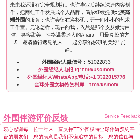
未来我还没有完全规划好。也许毕业后继续深造内容创
作，把网红工作发展成个人品牌，偶尔继续提供
北美高
端外围
的服务；也许会留在洛杉矶，开一间小小的艺术
工作室。无论怎样，现在的我，依然是那个皮肤嫩滑白
皙、笑容甜美、性格温柔迷人的Anara，用最真挚的方
式，邀请值得遇见的人，一起分享洛杉矶的美好与宁
静。
外围经纪人微信号：
51022833
外围经纪人电报 tg: t.me/usdmote
外围经纪人WhatsApp/电话:+1 3322015776
全球外围女模特资料库：t.me/usmote
外围伴游评价反馈
Service Feedback
衷心感谢每一位十年来一直支持TT外围模特全球伴游预约平
台的朋友们！您的满意是我们不懈追求的目标，您的信任与