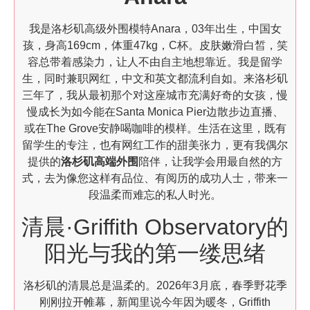
我是洛杉矶高级外围模特Anara，03年出生，中国女
孩，身高169cm，体重47kg，C杯。皮肤嫩滑白皙，笑
容总带着感染力，让人不由自主地想靠近。我是留学
生，同时兼职网红，中文和英文都流利自如。来洛杉矶
三年了，我从最初那个对这座城市充满好奇的女孩，慢
慢成长为如今能在Santa Monica Pier边散步边直播、
或在The Grove安静喝咖啡的模样。生活在这里，既有
留学生的专注，也有网红工作的甜美张力，更有我偶尔
提供的
洛杉矶高端外围
陪伴，让我学会用最自然的方
式，去为像您这样有品位、有阅历的成功人士，带来一
段温柔而难忘的私人时光。
清晨·Griffith Observatory的
阳光与我的第一缕思绪
洛杉矶的清晨总是温柔的。2026年3月底，春季野花季
刚刚拉开帷幕，新闻里说今年因为暖冬，Griffith