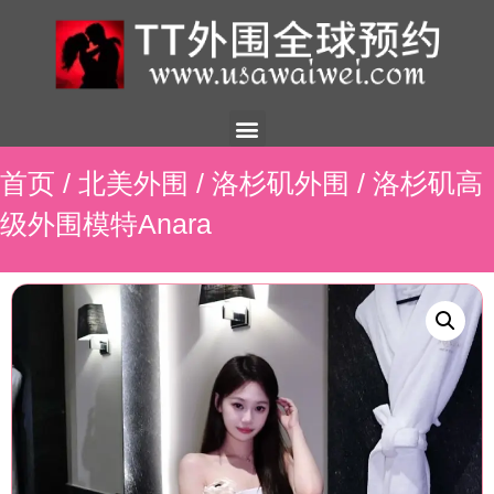
美国外围
外围展示
外围招聘
外围资讯
预约流程
联系我们
首页
/
北美外围
/
洛杉矶外围
/ 洛杉矶高
级外围模特Anara