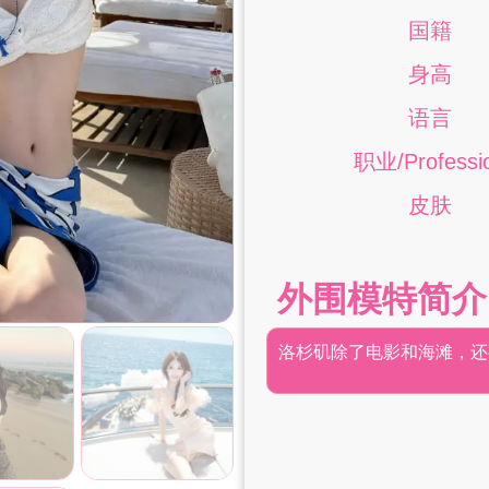
国籍
身高
语言
职业/Professi
皮肤
外围模特简介
洛杉矶除了电影和海滩，还