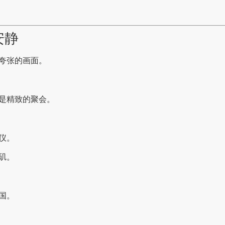
安静
夸张的画面。
是精致的聚会。
仪。
矶。
国。