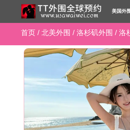
美国外
首页
/
北美外围
/
洛杉矶外围
/ 洛