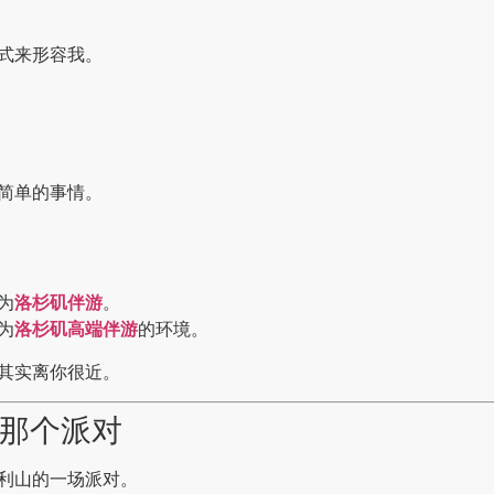
式来形容我。
简单的事情。
为
洛杉矶伴游
。
为
洛杉矶高端伴游
的环境。
其实离你很近。
的那个派对
利山的一场派对。