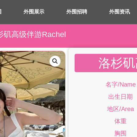
围
外围展示
外围招聘
外围资讯
杉矶高级伴游Rachel
洛杉矶高
名字/Name
出生日期
地区/Area
体重
胸围