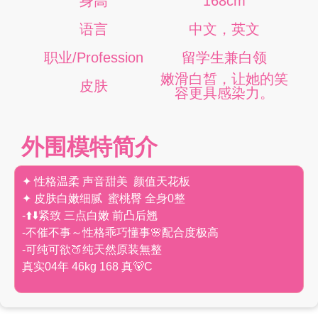
身高
168cm
语言
中文，英文
职业/Profession
留学生兼白领
嫩滑白皙，让她的笑
皮肤
容更具感染力。
外围模特简介
✦ 性格温柔 声音甜美 颜值天花板
✦ 皮肤白嫩细腻 蜜桃臀 全身0整
-⬆️⬇️紧致 三点白嫩 前凸后翘
-不催不事～性格乖巧懂事🌸配合度极高
-可纯可欲🍑纯天然原装無整
真实04年 46kg 168 真🐻C