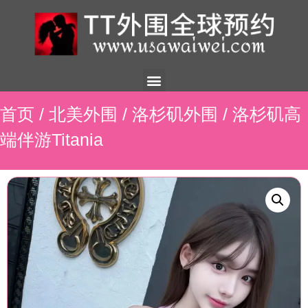
美国外围
外围展示
外围招聘
外围资讯
预约流程
联系我们
首页
/
北美外围
/
洛杉矶外围
/ 洛杉矶高
端伴游Titania