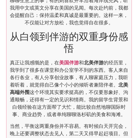
聊聊生意上的事；有的则喜欢开车沿着海岸线兜风，听
我用中文或英文分享在美国的见闻。每次赴约前，我都
会提醒自己：保持温柔和真诚是最重要的。这样一来，
不仅能让对方放松，我也觉得自在很多。
从白领到伴游的双重身份感
悟
真正让我感慨的是，在
美国伴游
和
北美伴游
的经历里，
我学到了很多在课堂和办公室学不到的东西。客人来自
各行各业，有人分享创业故事，有人聊家庭压力，我听
着听着，就觉得自己像个小小的倾听者兼陪伴者。
北美
高端外围
这个环境其实要求挺高的，不仅要形象好、沟
通顺畅，还得有一定的见识和情商。我的留学生背景和
白领经验在这方面帮了大忙，能比较自然地聊国际时
事、商业趋势，或者单纯聊聊洛杉矶的美食和海滩。
当然，平衡这两重身份并不容易。有时候白天开完会，
晚上还要调整状态去见人，第二天又得早起赶项目。但