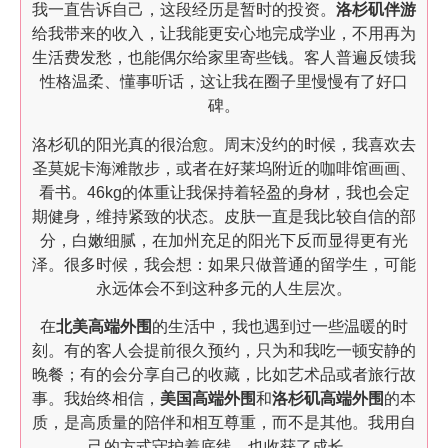
我一直告诉自己，这段经历是暂时的投资。
洛杉矶伴游
给我带来的收入，让我能更安心地完成学业，不用再为
生活费发愁，也能偶尔给家里寄些钱。客人普遍反馈我
性格温柔、懂事听话，这让我在圈子里慢慢有了好口
碑。
洛杉矶的阳光真的很治愈。周末没约的时候，我喜欢去
圣莫妮卡海滩散步，或者在好莱坞附近的咖啡馆画画、
看书。46kg的体重让我保持着轻盈的身材，我也会定
期健身，维持紧致的状态。皮肤一直是我比较自信的部
分，白嫩细腻，在加州充足的阳光下反而显得更有光
泽。很多时候，我会想：如果只做普通的留学生，可能
永远体会不到这种多元的人生层次。
在
北美高端外围
的生活中，我也遇到过一些温暖的时
刻。有的客人会提前很久预约，只为和我吃一顿安静的
晚餐；有的会分享自己的收藏，比如艺术品或者旅行故
事。我始终相信，
美国高端外围
和
洛杉矶高端外围
的本
质，是高质量的陪伴和相互尊重，而不是其他。我用自
己的方式守护着底线，也收获了成长。