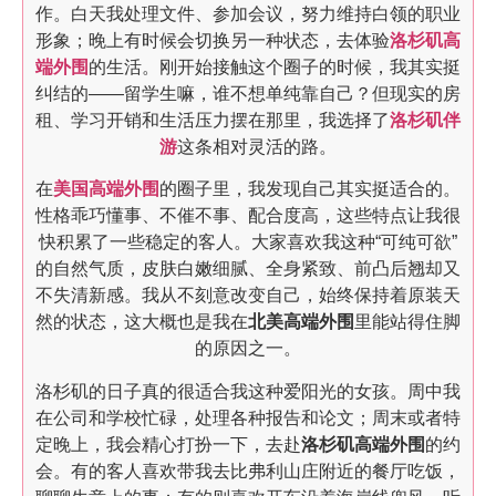
作。白天我处理文件、参加会议，努力维持白领的职业
形象；晚上有时候会切换另一种状态，去体验
洛杉矶高
端外围
的生活。刚开始接触这个圈子的时候，我其实挺
纠结的——留学生嘛，谁不想单纯靠自己？但现实的房
租、学习开销和生活压力摆在那里，我选择了
洛杉矶伴
游
这条相对灵活的路。
在
美国高端外围
的圈子里，我发现自己其实挺适合的。
性格乖巧懂事、不催不事、配合度高，这些特点让我很
快积累了一些稳定的客人。大家喜欢我这种“可纯可欲”
的自然气质，皮肤白嫩细腻、全身紧致、前凸后翘却又
不失清新感。我从不刻意改变自己，始终保持着原装天
然的状态，这大概也是我在
北美高端外围
里能站得住脚
的原因之一。
洛杉矶的日子真的很适合我这种爱阳光的女孩。周中我
在公司和学校忙碌，处理各种报告和论文；周末或者特
定晚上，我会精心打扮一下，去赴
洛杉矶高端外围
的约
会。有的客人喜欢带我去比弗利山庄附近的餐厅吃饭，