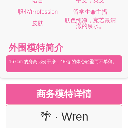
语言
中文，英文
职业/Profession
留学生兼主播
肤色纯净，宛若最清
皮肤
澈的泉水。
外围模特简介
167cm 的身高比例干净，48kg 的体态轻盈而不单薄。
商务模特详情
🌴 · Wren