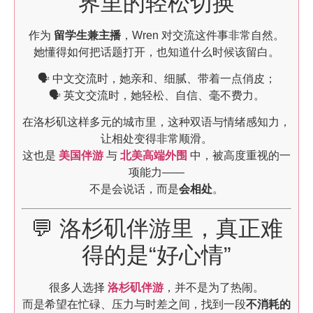
界里的轻松切换
作为
留学生兼主播
，Wren 对交流这件事非常自然。
她懂得如何把话题打开，也知道什么时候该留白。
🗣️ 中文交流时，她亲和、细腻、带着一点俏皮；
🗣️ 英文交流时，她轻松、自信、毫不费力。
在洛杉矶这样多元的城市里，这种双语与情绪感知力，
让相处变得非常顺滑。
这也是
美国伴游
与
北美高端外围
中，被高度重视的一
项能力——
不是会说话，而是
会相处
。
💬 洛杉矶伴游里，真正难
得的是“好心情”
很多人选择
洛杉矶伴游
，并不是为了热闹。
而是希望在忙碌、压力与时差之间，找到一段
不消耗的