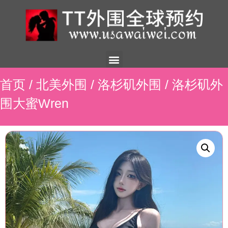
美国外围
外围展示
外围招聘
外围资讯
预约流程
联系我们
首页
/
北美外围
/
洛杉矶外围
/ 洛杉矶外
围大蜜Wren