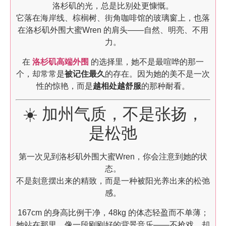
洛杉矶的光，总是比别处更慷慨。
它落在海岸线、棕榈树、街角咖啡馆的玻璃窗上，也落
在洛杉矶外围大蜜Wren 的肩头——自然、明亮、不用
力。
在
洛杉矶高端外围
的选择里，她不是最喧哗的那一
个，却常常是
被记住最久
的存在。因为她的美不是一次
性的惊艳，而是
越相处越舒服
的那种耐看。
☀️ 加州气质，不是张扬，
是松弛
第一次见到洛杉矶外围大蜜Wren，你会注意到她的状
态。
不是刻意摆出来的精致，而是一种被阳光养出来的松弛
感。
167cm 的身高比例干净，48kg 的体态轻盈而不单薄；
她站在那里，像一段刚刚好的背景音乐——不抢戏，却