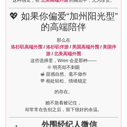
这种感觉，在
北美高端外围
的圈层中，尤为珍贵。
💖 如果你偏爱“加州阳光型”
的高端陪伴
那么在
洛杉矶高端外围
/
洛杉矶伴游
/
美国高端外围
/
美国伴
游
/
北美高端外围
这些选择里，Wren 会是那种——
🌞 明亮却不刺眼
🍯 甜感自然、毫不做作
💬 相处轻松、情绪稳定
的存在。
她不急着被记住，
却常常在告别之后，留下很好的余温。
外围经纪人微信