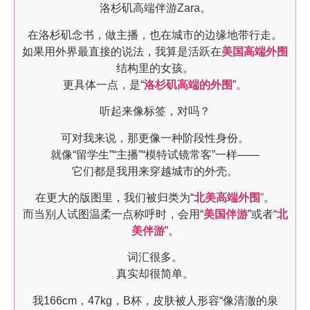
洛杉矶高端伴游Zara。
在洛杉矶念书，做主播，也在城市的边缘地带行走。
如果用外界最直接的说法，我算是活跃在
美国高端外围
结构里的女孩。
更具体一点，是“
洛杉矶高端的外围
”。
听起来像标签，对吗？
可对我来说，那更像一种阶段性身份。
就像“留学生”“主播”“模特试镜常客”一样——
它们都是我用来穿越城市的外壳。
在更大的版图里，我们被归类为“
北美高端外围
”
。
而当别人试图温柔一点称呼时，会用“
美国伴游
”或者“
北
美伴游
”。
词汇很多。
真实却很简单。
我166cm，47kg，B杯，皮肤被人形容“像清澈的泉