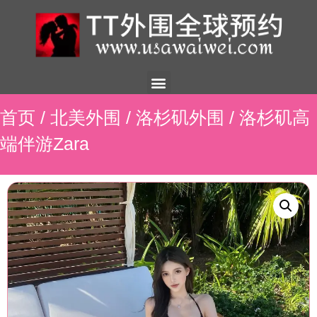
美国外围
外围展示
外围招聘
外围资讯
预约流程
联系我们
首页
/
北美外围
/
洛杉矶外围
/ 洛杉矶高
端伴游Zara