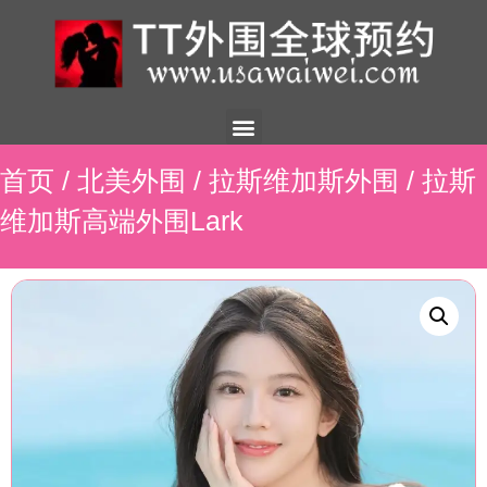
美国外围
外围展示
外围招聘
外围资讯
预约流程
联系我们
首页
/
北美外围
/
拉斯维加斯外围
/ 拉斯
维加斯高端外围Lark