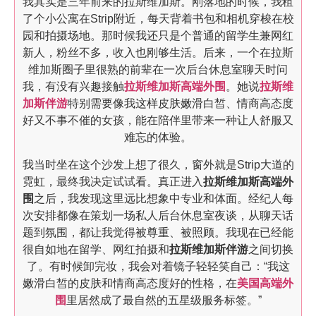
我其实是三年前来的拉斯维加斯。刚落地的时候，我租
了个小公寓在Strip附近，每天背着书包和相机穿梭在校
园和拍摄场地。那时候我还只是个普通的留学生兼网红
新人，粉丝不多，收入也刚够生活。后来，一个在拉斯
维加斯圈子里很熟的前辈在一次后台休息室聊天时问
我，有没有兴趣接触
拉斯维加斯高端外围
。她说
拉斯维
加斯伴游
特别需要像我这样皮肤嫩滑白皙、情商高态度
好又不事不催的女孩，能在陪伴里带来一种让人舒服又
难忘的体验。
我当时坐在这个沙发上想了很久，窗外就是Strip大道的
霓虹，最终我决定试试看。真正进入
拉斯维加斯高端外
围
之后，我发现这里远比想象中专业和体面。经纪人每
次安排都像在策划一场私人后台休息室夜谈，从聊天话
题到氛围，都让我觉得被尊重、被照顾。我现在已经能
很自如地在留学、网红拍摄和
拉斯维加斯伴游
之间切换
了。有时候卸完妆，我会对着镜子轻轻笑自己：“我这
嫩滑白皙的皮肤和情商高态度好的性格，在
美国高端外
围
里居然成了最自然的五星级服务标签。”