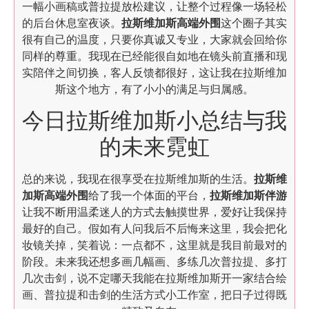
一幅小画稿或普拉提放松建议，让整个过程像一场轻松
的后台休息室夜谈。
拉斯维加斯高端外围
这个圈子其实
很有自己的温度，只要你真诚又专业，大家就会回给你
同样的尊重。我现在已经能很自如地在镜头前直播和现
实陪伴之间切换，客人反馈都很好，这让我在拉斯维加
斯这个地方，有了小小的满足与归属感。
今日拉斯维加斯小总结与我
的未来霓虹
总的来说，我现在很享受在拉斯维加斯的生活。
拉斯维
加斯高端外围
给了我一个体面的平台，
拉斯维加斯伴游
让我不断用温柔迷人的方式去触摸世界，爱好让我保持
最好的自己。假如有人问我后不后悔来这里，我会把化
妆镜关掉，笑着说：一点都不，这里就是我目前最对的
阶段。未来我还想多画几幅画、多练几次普拉提、多打
几次击剑，说不定哪天我能在拉斯维加斯开一家结合绘
画、普拉提和击剑的生活方式小工作室，把日子过得既