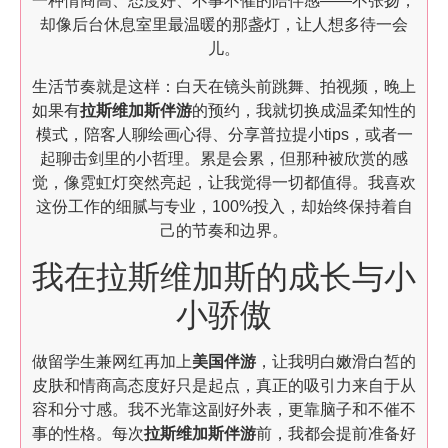
一种情商高、态度好、不事不催的陪伴感——不张扬，
却像后台休息室里最温暖的那盏灯，让人想多待一会
儿。
生活节奏就是这样：白天在镜头前跳舞、拍视频，晚上
如果有
拉斯维加斯伴游
的预约，我就切换成温柔知性的
模式，陪客人聊绘画心得、分享普拉提小tips，或者一
起聊击剑里的小哲理。累是会累，但那种被欣赏的感
觉，像霓虹灯突然亮起，让我觉得一切都值得。我喜欢
这份工作的细腻与专业，100%投入，却始终保持着自
己的节奏和边界。
我在拉斯维加斯的成长与小
小骄傲
做留学生兼网红再加上
美国伴游
，让我明白嫩滑白皙的
皮肤和情商高态度好只是起点，真正的吸引力来自于从
容和分寸感。我不光靠这副好外表，更靠脑子和不催不
事的性格。每次
拉斯维加斯伴游
前，我都会提前准备好