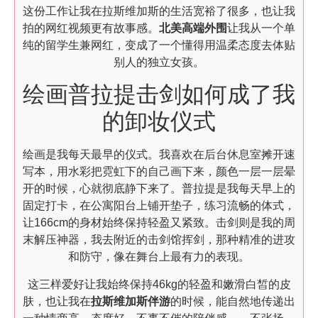
这份工作让我在拉斯维加斯的生活宽裕了很多，也让我
拍的网红视频更有故事感。
北美高端外围
让我从一个单
纯的留学生兼网红，变成了一个懂得用温柔态度去体贴
别人的独立女孩。
绘画普拉提击剑如何成了我
的卸妆仪式
绘画是我每天最早的仪式。我喜欢在后台休息室摊开速
写本，用水彩把霓虹下的自己画下来，颜色一层一层晕
开的时候，心就彻底静下来了。普拉提是我每天早上的
固定打卡，在公寓阳台上铺开垫子，练习流畅的体式，
让166cm的身材始终保持轻盈又紧致。击剑则是我的周
末解压神器，我去附近的击剑馆挥剑，那种精准的进攻
和防守，像在舞台上最有力的表现。
这三样爱好让我始终保持46kg的轻盈和嫩滑白皙的皮
肤，也让我在
拉斯维加斯伴游
的时候，能自然地传递出