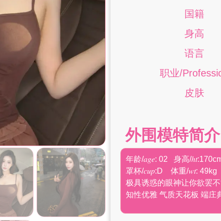
国籍
身高
语言
职业/Professi
皮肤
外围模特简介
年龄/𝑎𝑔𝑒: 02 身高/ℎ𝑡:170c
罩杯/𝑐𝑢𝑝:D 体重/𝑤𝑡: 49kg
极具诱惑的眼神让你欲罢不
知性优雅 气质天花板 端庄