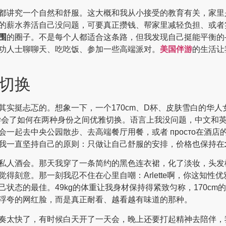
都讲究一个自然和舒服。这大概和我从小接受的教育有关，家里
的薪水养活自己没问题，可要真正攒钱、帮家里减轻负担、或者
围
的圈子。不是每个人都适合这条路，但我发现自己挺能平衡的
功人士聊聊天、吃吃饭、参加一些高端派对。
美国伴游
的生活让
切换
其实挺忐忑的。想象一下，一个170cm、D杯、皮肤雪白的华
学会了如何在两种身份之间优雅切换。语言上我没问题，中文和
一起去中央公园散步、去高端餐厅用餐，或者 просто在酒
我一直坚持自己的原则：只做让自己舒服的安排，价格也保持在
私人酒会。那天我穿了一条简约的黑色连衣裙，化了淡妆，头发
得刻意。那一刻我忍不住在心里自嘲：Arlette啊，你这知性
状态的最佳。49kg的体重让我身材保持得紧致匀称，170cm
浮夸的网红脸，而是真正耐看、越看越有味道的那种。
奏太快了，有时候白天开了一天会，晚上还要打起精神去陪伴，