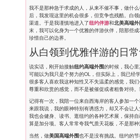
我不是那种急于求成的人，从来不催不事，做什么
后，我发现这里的机会很多，但竞争也残酷。白领
渠道。于是我谨慎地进入了
纽约伴游
和
北美高端外
末，我可以化身为一个优雅的伴游伙伴，陪那些成
珍惜自己的边界。
从白领到优雅伴游的日常
说实话，刚开始接触
纽约高端外围
的时候，我心里
可能以为我只是个努力的OL，但实际上，我已经
很多客人喜欢我这种知性又不失温柔的感觉，我们会
尊重和欣赏的感觉，而不是被催促或者粗鲁对待。
记得有一次，我陪一位来自西海岸的客人参加一个
来跟我说，我的眼神特别有诱惑力，却又不会让人觉
我也会健身、读书、逛纽约的各种艺术展，保持自己
算是加分项。客人常常夸我气质天花板，不是那种
当然，做
美国高端外围
也不是没有挑战。纽约的节