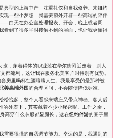
是典型的上海中产，注重礼仪和自我修养。来纽约
实现一些小梦想，就需要额外开辟一些高端的陪伴
——白天在办公室处理报表、开会，晚上或者周
我看到了很多平时接触不到的层面，也让我更懂得
人女孩，穿着得体的职业装在华尔街附近走着，别人
英文都流利，这让我在服务北美客户时特别有优势。
店的套房里喝杯红酒聊聊人生。我最享受的是那种被
北美高端外围
的合理区间，不会随便降低标准。
松松挽起，整个人看起来端庄又带点神秘。客人后
优雅的外表下，其实藏着不少小秘密呢。工作之余，
的身高穿什么衣服都显腿长，这在
纽约伴游
的圈子里
我需要很强的自我调节能力。幸运的是，我遇到的