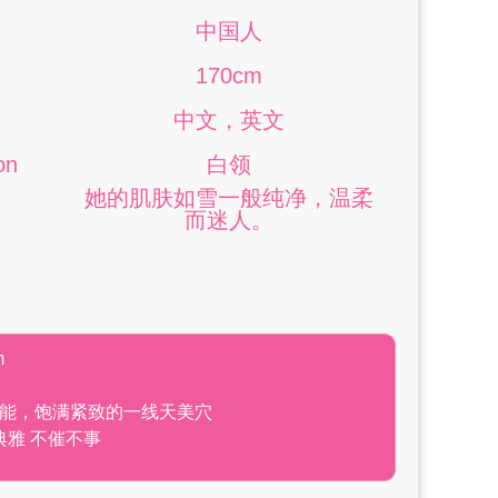
中国人
170cm
中文，英文
on
白领
她的肌肤如雪一般纯净，温柔
而迷人。
m
能，饱满紧致的一线天美穴
典雅 不催不事