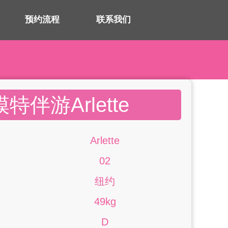
预约流程
联系我们
特伴游Arlette
Arlette
02
纽约
49kg
D