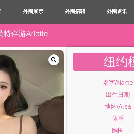
围
外围展示
外围招聘
外围资讯
特伴游Arlette
纽约模
名字/Name
出生日期
地区/Area
体重
胸围