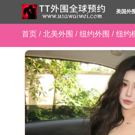
美国外
首页
/
北美外围
/
纽约外围
/ 纽约模