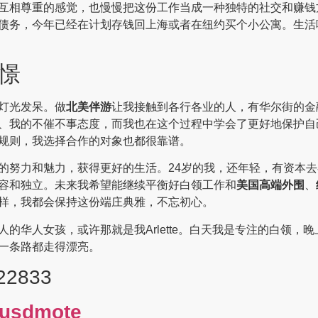
互相尊重的感觉，也慢慢把这份工作当成一种独特的社交和赚钱
债务，今年已经在计划存钱回上海或者在纽约买个小公寓。生活
憬
灯光发呆。做
北美伴游
让我接触到各行各业的人，有华尔街的金
、我的不催不事态度，而我也在这个过程中学会了更好地保护自
规则，我选择合作的对象也都很靠谱。
的努力和魅力，获得更好的生活。24岁的我，还年轻，有资本
容和独立。未来我希望能继续平衡好白领工作和
美国高端外围
、
样，我都会保持这份端庄典雅，不忘初心。
人的华人女孩，或许那就是我Arlette。白天我是专注的白领
一条路都走得漂亮。
22833
usdmote