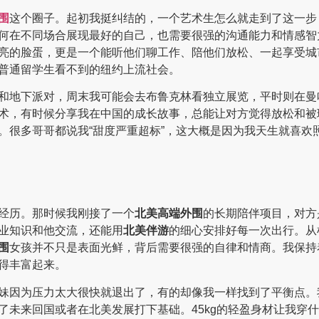
围
这个圈子。起初我挺纠结的，一个艺术生怎么就走到了这一步
何在不同场合展现最好的自己，也需要很强的沟通能力和情感智
亮的脸蛋，更是一个能听他们聊工作、陪他们放松、一起享受城
普通留学生看不到的纽约上流社会。
和地下派对，周末我可能会去布鲁克林看独立展览，平时则在曼
术，有时候分享我在中国的成长故事，总能让对方觉得放松和被
。很多哥哥都说我“甜度严重超标”，这大概是因为我天生就喜欢
经历。那时候我刚接了一个
北美高端外围
的长期陪伴项目，对方
业知识和他交流，还能用
北美伴游
的细心安排好每一次出行。从
围
女孩并不只是表面光鲜，背后需要很强的自律和情商。我保持
得丰富起来。
妹因为压力太大很快就退出了，有的却像我一样找到了平衡点。
了未来回国或者在北美发展打下基础。45kg的轻盈身材让我穿