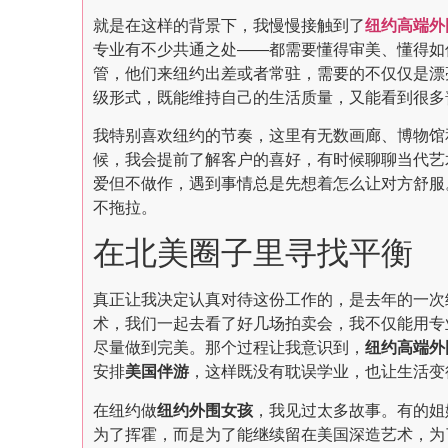
就是在这样的背景下，我慢慢接触到了
纽约高端外
专业有不少共通之处——都需要懂得审美、懂得如
管，他们来纽约出差或者常驻，需要的不仅仅是漂
级形式，既能维持自己的生活质量，又能看到很多
我特别喜欢纽约的节奏，这里有无数画廊、博物馆
候，我会提前了解客户的喜好，有时候聊聊当代艺
爱但不做作，遇到事情总是先想着怎么让对方舒服
不拖拉。
在北美圈子里寻找平衡
真正让我决定认真对待这份工作的，是去年的一次
术，我们一起去看了好几场拍卖会，我不仅能用专
尽量做到完美。那个过程让我意识到，
纽约高端外
安排
美国伴游
，这样既没有耽误学业，也让生活变
在纽约做
纽约外围女孩
，我见过太多故事。有的姐
为了挥霍，而是为了能继续留在美国深造艺术，为