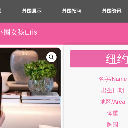
围
外围展示
外围招聘
外围资讯
外围女孩Eris
纽约
名字/Name
出生日期
地区/Area
体重
胸围