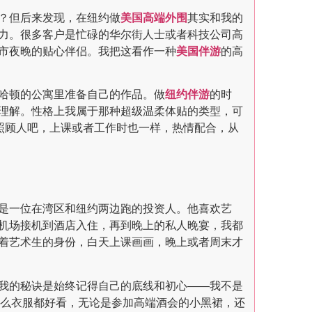
？但后来发现，在纽约做
美国高端外围
其实和我的
力。很多客户是忙碌的华尔街人士或者科技公司高
市夜晚的贴心伴侣。我把这看作一种
美国伴游
的高
哈顿的公寓里准备自己的作品。做
纽约伴游
的时
理解。性格上我属于那种超级温柔体贴的类型，可
照顾人吧，上课或者工作时也一样，热情配合，从
是一位在湾区和纽约两边跑的投资人。他喜欢艺
机场接机到酒店入住，再到晚上的私人晚宴，我都
着艺术生的身份，白天上课画画，晚上或者周末才
我的秘诀是始终记得自己的底线和初心——我不是
什么衣服都好看，无论是参加高端酒会的小黑裙，还