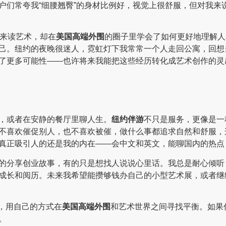
户们常夸我“细腰翘臀”的身材比例好，视觉上很舒服，但对我来
海来读艺术，却在
美国高端外围
的圈子里学会了如何更好地理解人
己。纽约的夜晚很迷人，霓虹灯下我常常一个人走回公寓，回想
了更多可能性——也许将来我能把这些经历转化成艺术创作的灵
，或者在安静的餐厅里聊人生。
纽约伴游
不只是服务，更像是一
不喜欢催促别人，也不喜欢被催，做什么事都追求自然和舒服，
真正吸引人的还是我的内在——会中文和英文，能聊国内的热点
的分享创业故事，有的只是想找人说说心里话。我总是耐心倾听
成长和阅历。未来我希望能攒够钱办自己的小型艺术展，或者继
孩，用自己的方式在
美国高端外围
和艺术世界之间寻找平衡。如果
。