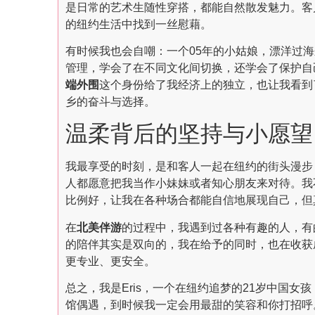
是日常的艺术生随性穿搭，都能自然散发魅力。客
的纽约生活中找到一丝慰藉。
有时候我也会自嘲：一个05年的小姑娘，漂洋过
管理，学会了在不同文化间切换，还学会了保护自
端外围
这个身份给了我经济上的独立，也让我看到
乡的奋斗与选择。
温柔背后的坚持与小愿望
我最享受的时刻，是和客人一起在纽约的街头漫步
人都愿意把我当作小妹妹或者知心朋友来对待。我
比例好，让我在各种场合都能自信地展现自己，但
在
北美伴游
的过程中，我遇到过各种有趣的人，有
的陪伴其实是双向的，我在给予的同时，也在收获
更专业、更安全。
总之，我是Eris，一个在纽约追梦的21岁中国女
馆偶遇，到时候我一定会用最甜的笑容和你打招呼