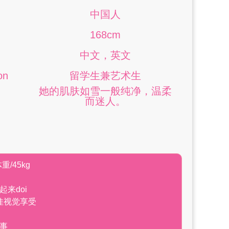
中国人
168cm
中文，英文
on
留学生兼艺术生
她的肌肤如雪一般纯净，温柔
而迷人。
𝐭体重/45kg
来doi
佳视觉享受
事