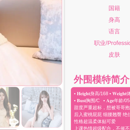
国籍
身高
语言
职业/Professi
皮肤
外围模特简介
• 𝐇𝐞𝐢𝐠𝐡𝐭身高/168 • 𝐖𝐞𝐢𝐠
• 𝐁𝐮𝐬𝐭胸围/C • 𝐀𝐠𝐞年龄/05
甜度严重超标，想被哥哥抱起
后入蜜桃屁屁 细腰翘臀 绝
性格超温柔体贴可爱
上课热情超级配合，不催不