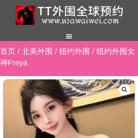
美国外围
外围展示
外围招聘
外围资讯
预约流程
联系我们
首页
/
北美外围
/
纽约外围
/ 纽约外围女
神Freya