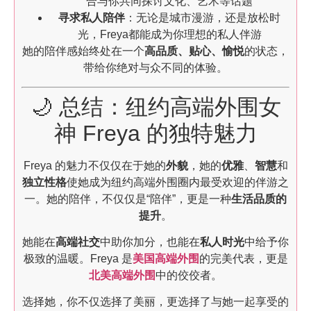
合与你共同探讨文化、艺术等话题
寻求私人陪伴
：无论是城市漫游，还是放松时
光，Freya都能成为你理想的私人伴游
她的陪伴感始终处在一个
高品质、贴心、愉悦
的状态，
带给你绝对与众不同的体验。
🌙 总结：纽约高端外围女
神 Freya 的独特魅力
Freya 的魅力不仅仅在于她的
外貌
，她的
优雅
、
智慧
和
独立性格
使她成为纽约高端外围圈内最受欢迎的伴游之
一。她的陪伴，不仅仅是“陪伴”，更是一种
生活品质的
提升
。
她能在
高端社交
中助你加分，也能在
私人时光
中给予你
极致的温暖。Freya 是
美国高端外围
的完美代表，更是
北美高端外围
中的佼佼者。
选择她，你不仅选择了美丽，更选择了与她一起享受的