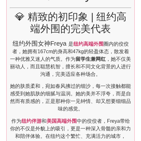
💎 精致的初印象 | 纽约高
端外围的完美代表
纽约外围女神Freya
是
纽约高端外围
圈内的佼佼
者，她拥有167cm的身高和47kg的轻盈体态，散发着
一种优雅又迷人的气质。作为
留学生兼网红
，她不仅美
丽动人，而且聪慧机智，擅长和不同文化背景的人进行
沟通，完美适应各种场合。
她的肤质柔和，宛如春风拂过的细沙，每一次接触都能
感受到她肌肤的细腻与温润。她的美并不浮夸，而是自
然而有质感的，正是那种你一见钟情、却又想要细细品
味的感觉。
作为
纽约伴游
和
美国高端外围
中的佼佼者，Freya带给
你的不仅是外貌上的吸引，更是一种深入骨髓的亲和力
和陪伴体验。在纽约这个繁忙、充满活力的城市，