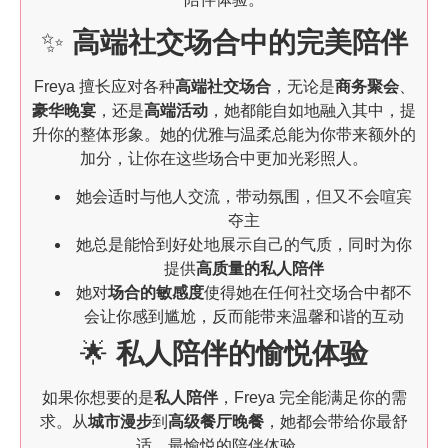
✨
高端社交场合中的完美陪伴
Freya 擅长应对各种
高端社交场合
，无论是
商务聚会
、
豪华晚宴
，还是
高端活动
，她都能自如地融入其中，提
升你的整体形象。她的优雅与温柔总能为你带来额外的
加分，让你在这些场合中更加光彩照人。
她会适时与他人交流，带动氛围，但又不会喧宾
夺主
她总是能恰到好处地展示自己的气质，同时为你
提供
高质量的私人陪伴
她对
场合的敏感度
使得她在任何社交场合中都不
会让你感到尴尬，反而能带来温馨和谐的互动
🌟
私人陪伴的愉悦体验
如果你想要的是
私人陪伴
，Freya 完全能满足你的需
求。从
城市漫步
到
高级餐厅晚餐
，她都会带给你最舒
适、最愉悦的陪伴体验。