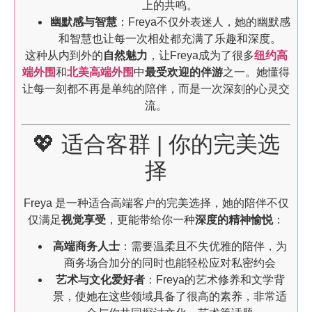
上的共鸣。
幽默感与智慧
：Freya不仅外表迷人，她的幽默感
和智慧也让每一次相处都充满了乐趣和深度。
这种从内到外的
自然魅力
，让Freya成为了很多
纽约高
端外围
和
北美高端外围
中
最受欢迎的伴游
之一。她懂得
让每一刻都不再是单纯的陪伴，而是一次深刻的心灵交
流。
💖 适合客群 | 你的完美选
择
Freya 是一种适合高端客户的完美选择，她的陪伴不仅
仅满足
视觉享受
，更能带给你一种
深度的精神愉悦
：
高端商务人士
：需要温柔且不失优雅的陪伴，为
商务场合加分的同时也能轻松应对私密约会
艺术与文化爱好者
：Freya的艺术修养和文学背
景，使她在这些领域具备了很高的素养，非常适