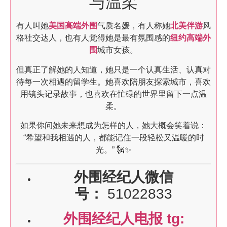
与温柔
有人叫她
美国高端外围
气质名媛，有人称她
北美伴游
风
格社交达人，也有人觉得她是最有氛围感的
纽约高端外
围
城市女孩。
但真正了解她的人知道，她只是一个认真生活、认真对
待每一次相遇的留学生。她喜欢陪朋友探索城市，喜欢
用镜头记录故事，也喜欢在忙碌的世界里留下一点温
柔。
如果你问她未来想成为怎样的人，她大概会笑着说：
“希望和我相遇的人，都能记住一段轻松又温暖的时
光。” 🗽✨
外围经纪人微信
号：
51022833
外围经纪人电报 tg: