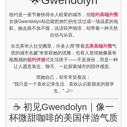
🌟Gwendolyn
纽约是一座节奏快得令人眩晕的城市，但
纽约高端外围
女孩Gwendolyn却总能把匆忙的生活过成一场温柔的电
影。她走路不急不慢，说话轻声细语，却带着一种天然
自信与从容。
在北美华人社交圈里，许多人用“带着
北美高端外围
气
质的城市名媛”来形容她的优雅；也有人觉得她像最有
氛围感的
纽约伴游
式生活搭子——不是身份，而是一种
让人愿意靠近、聊天、一起探索城市的陪伴感觉。
而她自己，却常常笑着说：
“我只是一个喜欢记录生活、喜欢认识新朋友的留学
生。” 🌙✨
☕ 初见Gwendolyn｜像一
杯微甜咖啡的美国伴游气质