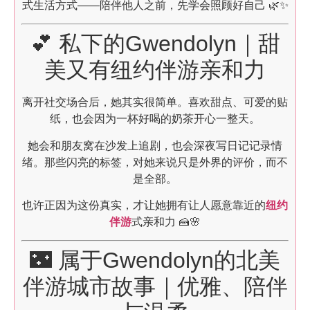
式生活方式——陪伴他人之前，先学会照顾好自己 🌿✨
💕 私下的Gwendolyn｜甜
美又有纽约伴游亲和力
离开社交场合后，她其实很简单。喜欢甜点、可爱的贴
纸，也会因为一杯好喝的奶茶开心一整天。
她会和朋友窝在沙发上追剧，也会深夜写日记记录情
绪。那些闪亮的标签，对她来说只是外界的评价，而不
是全部。
也许正因为这份真实，才让她拥有让人愿意靠近的
纽约
伴游
式亲和力 🍰🌸
🌃 属于Gwendolyn的北美
伴游城市故事｜优雅、陪伴