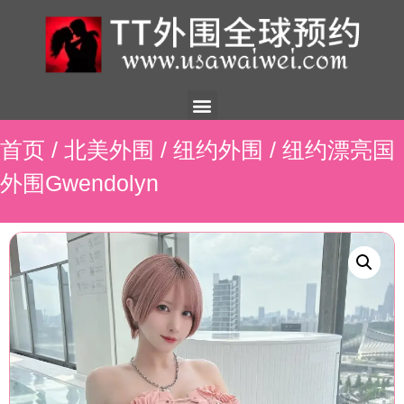
美国外围
外围展示
外围招聘
外围资讯
预约流程
联系我们
首页
/
北美外围
/
纽约外围
/ 纽约漂亮国
外围Gwendolyn