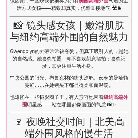
也因此，一些观众把她称为拥有
美国高端外围
气质的生
活方式女孩——精致却真实，优雅又接地气 🎥🌆
📸 镜头感女孩｜嫩滑肌肤
与纽约高端外围的自然魅力
Gwendolyn的外表常常被夸赞，但真正吸引人的，是她
的自然感。她喜欢拍照，却不喜欢刻意摆拍；喜欢记
录，却更注重生活本身。
中央公园的阳光、布鲁克林的街头涂鸦、夜晚的曼哈顿
霓虹……在她镜头下都显得柔和而温暖。
也难怪在一些摄影圈子里，有人形容她带着
纽约高端外
围
明星感——站在哪里都像画面的气质 📸✨
🍷 夜晚社交时间｜北美高
端外围风格的慢生活