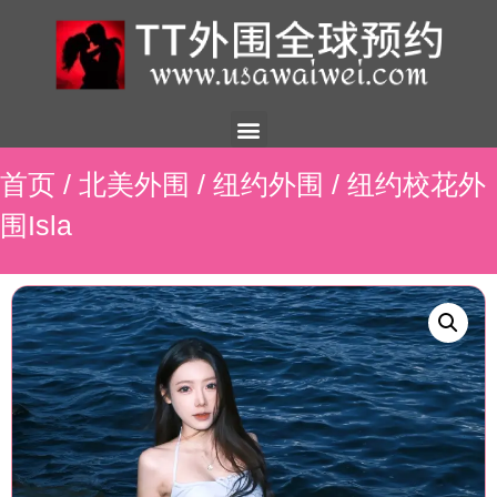
美国外围
外围展示
外围招聘
外围资讯
预约流程
联系我们
首页
/
北美外围
/
纽约外围
/ 纽约校花外
围Isla