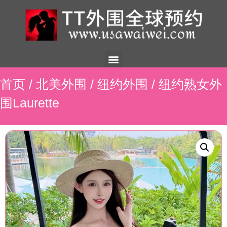
美国外围
外围展示
外围招聘
外围资讯
预约流程
联系我们
首页
/
北美外围
/
纽约外围
/ 纽约熟女外
围Laurette