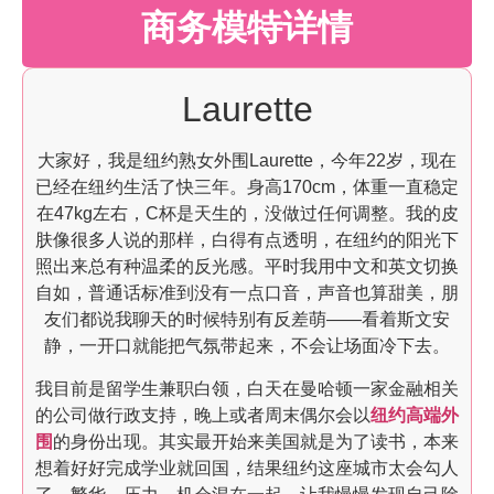
商务模特详情
Laurette
大家好，我是纽约熟女外围Laurette，今年22岁，现在
已经在纽约生活了快三年。身高170cm，体重一直稳定
在47kg左右，C杯是天生的，没做过任何调整。我的皮
肤像很多人说的那样，白得有点透明，在纽约的阳光下
照出来总有种温柔的反光感。平时我用中文和英文切换
自如，普通话标准到没有一点口音，声音也算甜美，朋
友们都说我聊天的时候特别有反差萌——看着斯文安
静，一开口就能把气氛带起来，不会让场面冷下去。
我目前是留学生兼职白领，白天在曼哈顿一家金融相关
的公司做行政支持，晚上或者周末偶尔会以
纽约高端外
围
的身份出现。其实最开始来美国就是为了读书，本来
想着好好完成学业就回国，结果纽约这座城市太会勾人