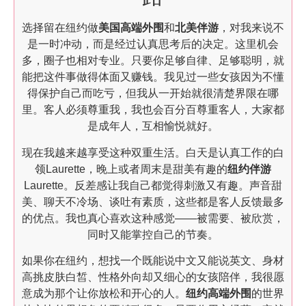
选择留在纽约做
美国高端外围
和
北美伴游
，对我来说不
是一时冲动，而是经过认真思考后的决定。这里机会
多，圈子也相对专业。只要你足够自律、足够聪明，就
能把这件事做得体面又赚钱。我见过一些女孩因为不懂
得保护自己而吃亏，但我从一开始就很清楚界限在哪
里。客人必须尊重我，我也会百分百尊重客人，大家都
是成年人，互相愉悦就好。
现在我越来越享受这种双重生活。白天是认真工作的白
领Laurette，晚上或者周末是甜美有趣的
纽约伴游
Laurette。反差感让我自己都觉得刺激又有趣。声音甜
美、聊天不冷场、谈吐有素质，这些都是客人反馈最多
的优点。我也真心喜欢这种感觉——被需要、被欣赏，
同时又能掌控自己的节奏。
如果你在纽约，想找一个既能说中文又能说英文、身材
高挑皮肤白皙、性格外向却又细心的女孩陪伴，我很愿
意成为那个让你放松和开心的人。
纽约高端外围
的世界