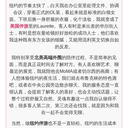
纽约的节奏太快了，白天我在办公室里处理文件、协调
会议，穿着正式的OL装，看起来就是标准的白领女
孩。下班后换一身舒服的衣服，化个淡妆，我就变成了
美国伴游
里的Laurette。客人有时是来出差的华尔街人
士，有时是想在曼哈顿好好放松的成功人士，他们喜欢
我这种既有东方女孩的细腻，又能用流利英文切换自如
的反差。
我特别享受
北美高端外围
的陪伴过程。不是简单的见
面，而是真正花时间去了解对方。有人喜欢聊艺术、聊
最近的展览，我就陪他去MoMA或者切尔西的画廊；有
人想体验纽约的夜生活，我们就去布鲁克林的特色酒
吧，或者在中央公园旁边散步聊天。我的服务态度一直
很认真，会提前了解客人的喜好，也会主动找话题，让
整个过程舒服又自然。灵魂有趣这一点我自认做得不
错，很多客人第二次、第三次还会找我，就是因为和我
在一起不会觉得无聊。
当然，做
纽约伴游
也不是一直轻松。纽约的生活成本