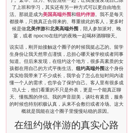
了。繁华、压力、机会混在一起，让我慢慢发现自己除
了上班和学习，其实还有另一种方式可以更自由地生
活。那就是成为
美国高端外围
和
纽约伴游
。我不是每天
都接单，只挑真正合得来的、尊重彼此的客人，更多时
候是做
北美伴游
和
北美高端外围
，陪人参加派对、晚
宴，或者 просто在纽约的夜晚一起喝杯酒聊聊天。
说实话，刚开始接触这个圈子的时候我挺忐忑的。留学
生身份让我天然带点谨慎，总担心哪天被学校或者同事
知道。但后来发现，在纽约这个地方，很多高素质的女
孩都在用自己的方式平衡生活。
纽约高端外围
这个身份
其实给我带来了不少成长，我学会了怎么在短时间内读
懂一个人的需求，也学会了保护自己。客人里有很多成
功人士，他们看重的不只是外表，更是一个能真正聊
天、懂氛围的伴侣。我的声音甜美，谈吐有素质，服务
的时候也特别积极认真，从来不会敷衍或者冷场。这大
概就是我能在这个圈子里慢慢站稳的原因。
在纽约做伴游的真实心路