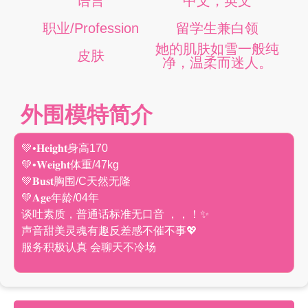
语言
中文，英文
职业/Profession
留学生兼白领
她的肌肤如雪一般纯
皮肤
净，温柔而迷人。
外围模特简介
💚•𝐇𝐞𝐢𝐠𝐡𝐭身高170
💚•𝐖𝐞𝐢𝐠𝐡𝐭体重/47kg
💚𝐁𝐮𝐬𝐭胸围/C天然无隆
💚𝐀𝐠𝐞年龄/04年
谈吐素质，普通话标准无口音 ，，！✨
声音甜美灵魂有趣反差感不催不事💖
服务积极认真 会聊天不冷场