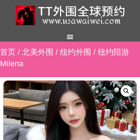
美国外围
外围展示
外围招聘
外围资讯
预约流程
联系我们
首页
/
北美外围
/
纽约外围
/ 纽约陪游
Milena