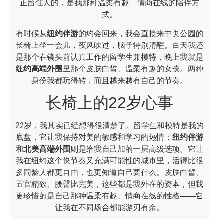
正留住人的，是我那种温柔有趣、情商在线的陪伴方
式。
有时候从
纽约伴游
的约会回来，我会直接来中央公园的
长椅上坐一会儿，夜风吹过，脑子特别清醒。白天我还
是那个在镜头前认真工作的留学生兼模特，晚上我就是
纽约高端外围
里那个皮肤白皙、温柔有趣的女孩。两种
身份我都玩得转，而且越来越有自己的节奏。
长椅上的22岁心事
22岁，我其实已经想得很清楚了。留学生和模特是我的
底盘，它让我保持对美的敏感和学习的热情；
纽约伴游
和
北美高端外围
则是给我自己加的一层高级选项。它让
我在纽约这个快节奏又充满可能性的城市里，活得比很
多同龄人都更自由，也更知道自己要什么。皮肤白皙、
五官精致、腰臀比完美，这些都是我外在的资本，但我
更珍惜的是自己那种温柔有趣、情商在线的性格——它
让我在不同场合都能游刃有余。