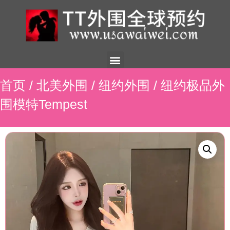
美国外围
外围展示
外围招聘
外围资讯
预约流程
联系我们
首页
/
北美外围
/
纽约外围
/ 纽约极品外
围模特Tempest