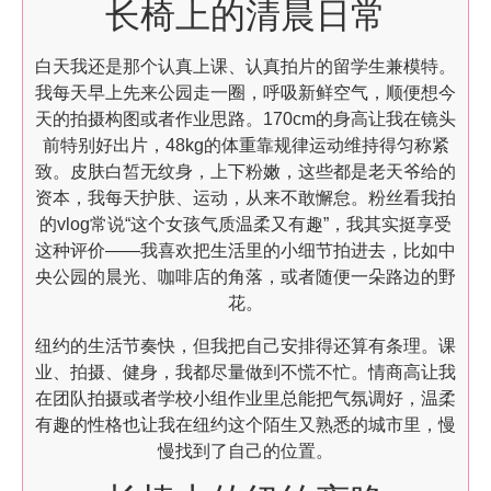
长椅上的清晨日常
白天我还是那个认真上课、认真拍片的留学生兼模特。
我每天早上先来公园走一圈，呼吸新鲜空气，顺便想今
天的拍摄构图或者作业思路。170cm的身高让我在镜头
前特别好出片，48kg的体重靠规律运动维持得匀称紧
致。皮肤白皙无纹身，上下粉嫩，这些都是老天爷给的
资本，我每天护肤、运动，从来不敢懈怠。粉丝看我拍
的vlog常说“这个女孩气质温柔又有趣”，我其实挺享受
这种评价——我喜欢把生活里的小细节拍进去，比如中
央公园的晨光、咖啡店的角落，或者随便一朵路边的野
花。
纽约的生活节奏快，但我把自己安排得还算有条理。课
业、拍摄、健身，我都尽量做到不慌不忙。情商高让我
在团队拍摄或者学校小组作业里总能把气氛调好，温柔
有趣的性格也让我在纽约这个陌生又熟悉的城市里，慢
慢找到了自己的位置。