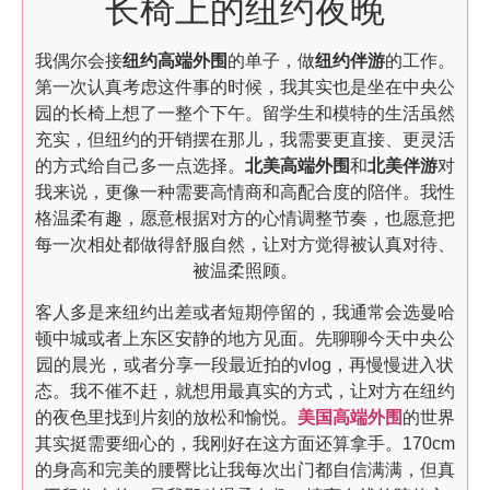
长椅上的纽约夜晚
我偶尔会接
纽约高端外围
的单子，做
纽约伴游
的工作。
第一次认真考虑这件事的时候，我其实也是坐在中央公
园的长椅上想了一整个下午。留学生和模特的生活虽然
充实，但纽约的开销摆在那儿，我需要更直接、更灵活
的方式给自己多一点选择。
北美高端外围
和
北美伴游
对
我来说，更像一种需要高情商和高配合度的陪伴。我性
格温柔有趣，愿意根据对方的心情调整节奏，也愿意把
每一次相处都做得舒服自然，让对方觉得被认真对待、
被温柔照顾。
客人多是来纽约出差或者短期停留的，我通常会选曼哈
顿中城或者上东区安静的地方见面。先聊聊今天中央公
园的晨光，或者分享一段最近拍的vlog，再慢慢进入状
态。我不催不赶，就想用最真实的方式，让对方在纽约
的夜色里找到片刻的放松和愉悦。
美国高端外围
的世界
其实挺需要细心的，我刚好在这方面还算拿手。170cm
的身高和完美的腰臀比让我每次出门都自信满满，但真