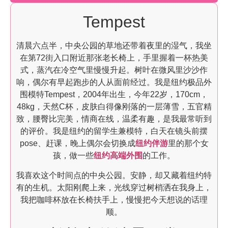
Tempest
清晨六点半，中央公园的草地还带着夜里的湿气，我坐
在第72街入口附近那张老长椅上，手里握着一杯热美
式，蒸汽在冷空气里慢慢升起。树叶在微风里沙沙作
响，偶尔有早起跑步的人从面前经过。我是纽约极品外
围模特Tempest，2004年出生，今年22岁，170cm，
48kg，天然C杯，皮肤白得像刚落的一层薄雪，五官精
致，腰臀比完美，情商在线，温柔有趣，是我最常听到
的评价。我是纽约的留学生兼模特，白天在镜头前摆
pose、赶课，晚上偶尔会切换成
纽约伴游
里的那个女
孩，做一些
纽约高端外围
的工作。
我喜欢这个时间点的中央公园。安静，却又藏着纽约特
有的生机。太阳刚爬上来，光线穿过树梢洒在我身上，
我把咖啡杯放在长椅扶手上，慢慢把今天想说的话理
顺。