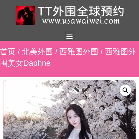
美国外围
外围展示
外围招聘
外围资讯
预约流程
联系我们
首页
/
北美外围
/
西雅图外围
/ 西雅图外
围美女Daphne