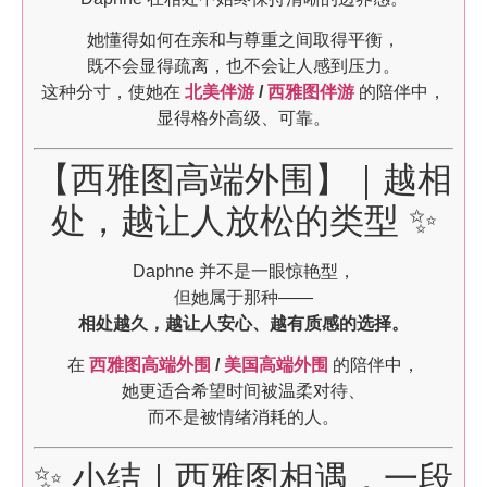
她懂得如何在亲和与尊重之间取得平衡，
既不会显得疏离，也不会让人感到压力。
这种分寸，使她在
北美伴游
/
西雅图伴游
的陪伴中，
显得格外高级、可靠。
【西雅图高端外围】｜越相
处，越让人放松的类型 ✨
Daphne 并不是一眼惊艳型，
但她属于那种——
相处越久，越让人安心、越有质感的选择。
在
西雅图高端外围
/
美国高端外围
的陪伴中，
她更适合希望时间被温柔对待、
而不是被情绪消耗的人。
✨ 小结｜西雅图相遇，一段