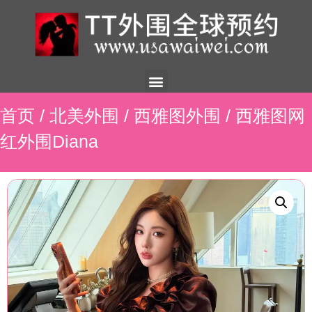
美国外围
外围展示
外围招聘
外围资讯
预约流程
联系我们
首页
/
北美外围
/
西雅图外围
/ 西雅图网
红外围Diana