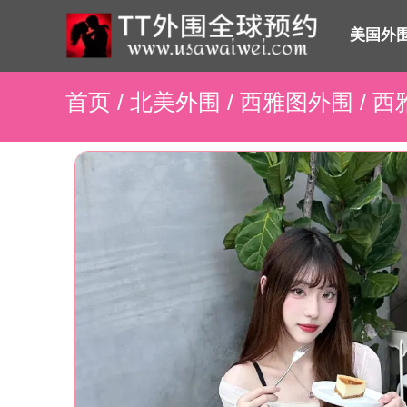
美国外
首页
/
北美外围
/
西雅图外围
/ 西