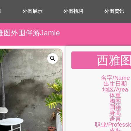
围
外围展示
外围招聘
外围资讯
雅图外围伴游Jamie
西雅图
名字/Name
出生日期
地区/Area
体重
胸围
国籍
身高
语言
职业/Professi
皮肤