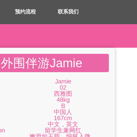
预约流程
联系我们
外围伴游Jamie
Jamie
02
西雅图
48kg
B
中国人
167cm
中文，英文
on
留学生兼网红
嫩滑如玉脂，细腻入微。