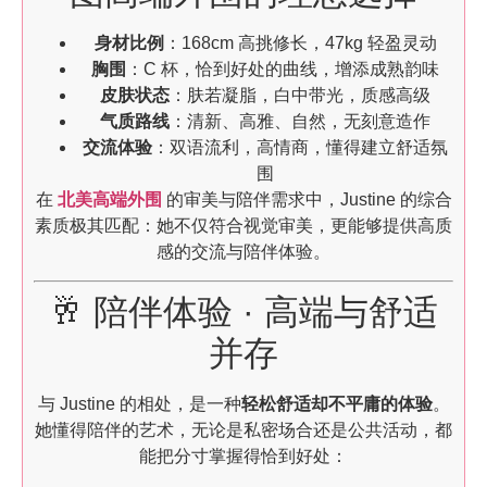
身材比例
：168cm 高挑修长，47kg 轻盈灵动
胸围
：C 杯，恰到好处的曲线，增添成熟韵味
皮肤状态
：肤若凝脂，白中带光，质感高级
气质路线
：清新、高雅、自然，无刻意造作
交流体验
：双语流利，高情商，懂得建立舒适氛
围
在
北美高端外围
的审美与陪伴需求中，Justine 的综合
素质极其匹配：她不仅符合视觉审美，更能够提供高质
感的交流与陪伴体验。
🥂 陪伴体验 · 高端与舒适
并存
与 Justine 的相处，是一种
轻松舒适却不平庸的体验
。
她懂得陪伴的艺术，无论是私密场合还是公共活动，都
能把分寸掌握得恰到好处：