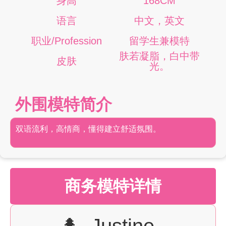
身高
168CM
语言
中文，英文
职业/Profession
留学生兼模特
肤若凝脂，白中带
皮肤
光。
外围模特简介
双语流利，高情商，懂得建立舒适氛围。
商务模特详情