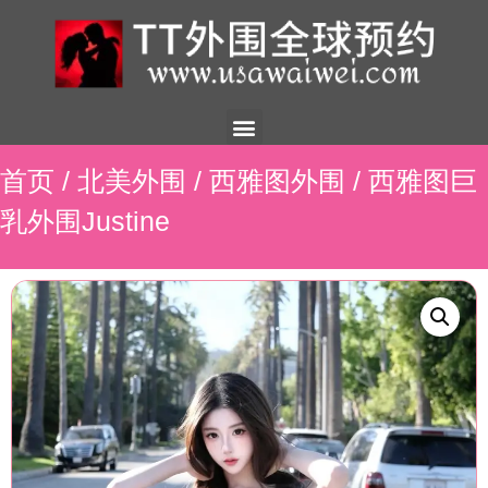
美国外围
外围展示
外围招聘
外围资讯
预约流程
联系我们
首页
/
北美外围
/
西雅图外围
/ 西雅图巨
乳外围Justine