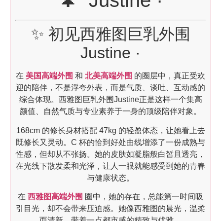
🌲 Justine ·
✨ 初见西雅图巨乳外围
Justine ·
在
美国高端外围
和
北美高端外围
的圈层中，真正受欢
迎的陪伴，不是浮夸外表，而是气质、谈吐、互动感的
综合体现。西雅图巨乳外围Justine正是这样一个集高
颜值、自然气质与专业素养于一身的顶级陪伴对象。
168cm 的修长身材搭配 47kg 的轻盈体态，让她看上去
既修长又灵动。C 杯的恰到好处曲线增添了一份成熟与
性感，但却从不张扬。她的皮肤如凝脂般白皙且透亮，
在光线下散发柔和光泽，让人一眼就能感受到她的青春
与健康状态。
在
西雅图高端外围
圈中，她的存在，总能第一时间吸
引目光，却不会带来压迫感。她像西雅图的晨光，温柔
而清新，带着一点都市感的精致与优雅。