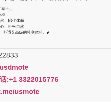
寸感十足
场稳
自然、陪伴体面
贴心、轻松自然
、舒适又高级的社交体验。💫
22833
usdmote
+1 3322015776
e/usmote