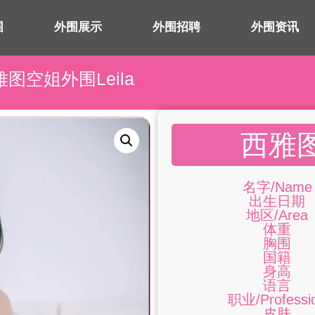
围
外围展示
外围招聘
外围资讯
雅图空姐外围Leila
西雅图
名字/Name
出生日期
地区/Area
体重
胸围
国籍
身高
语言
职业/Professi
皮肤