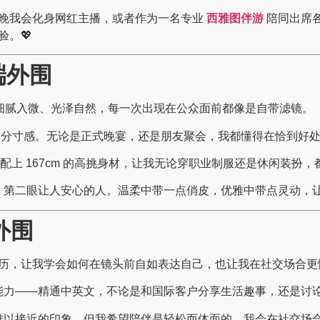
晚我会化身网红主播，或者作为一名专业
西雅图伴游
陪同出席
。💖
端外围
肤细腻入微、光泽自然，每一次出现在公众面前都像是自带滤镜。
和分寸感。无论是正式晚宴，还是朋友聚会，我都懂得在恰到好
杯配上 167cm 的高挑身材，让我无论穿职业制服还是休闲装扮，
，第二眼让人安心的人。温柔中带一点俏皮，优雅中带点灵动，
外围
历，让我学会如何在镜头前自如表达自己，也让我在社交场合更
能力——精通中英文，不论是和国际客户分享生活趣事，还是讨
难以接近的印象，但我希望陪伴是轻松而体面的。我会在社交场