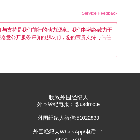
Service Feedback
任与支持是我们前行的动力源泉。我们将始终致力于
些愿意公开服务评价的朋友们，您的宝贵支持与信任
联系外围经纪人
外围经纪电报：@usdmote
外围经纪人微信:51022833
外围经纪人WhatsApp/电话:+1
3322015776