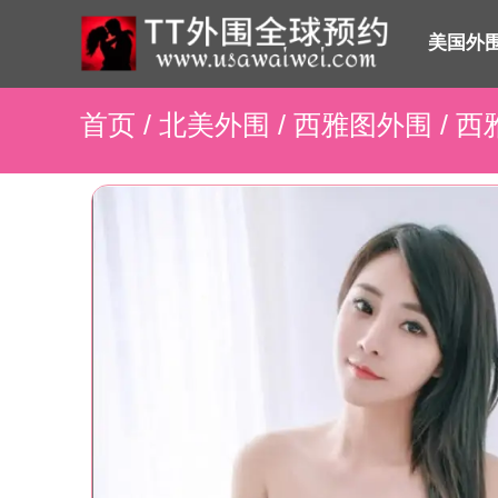
美国外
首页
/
北美外围
/
西雅图外围
/ 西