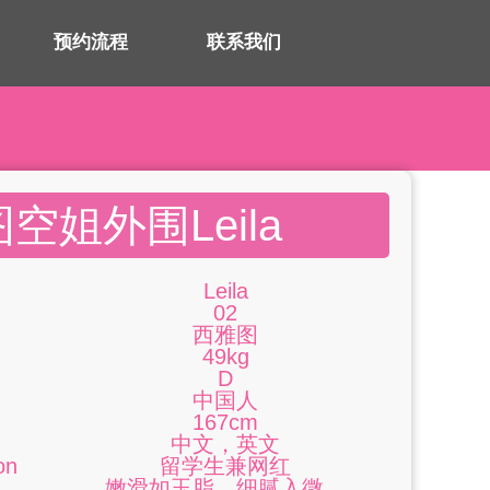
预约流程
联系我们
空姐外围Leila
Leila
02
西雅图
49kg
D
中国人
167cm
中文，英文
on
留学生兼网红
嫩滑如玉脂，细腻入微。