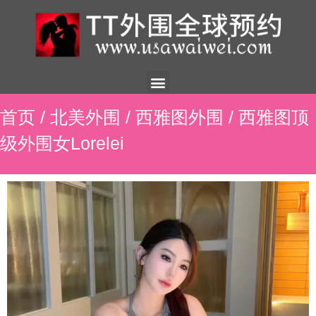
美国外围
外围展示
外围招聘
外围资讯
预约流程
联系我们
首页
/
北美外围
/
西雅图外围
/ 西雅图顶
级外围女Lorelei