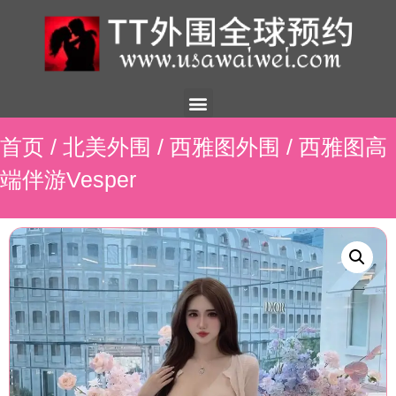
美国外围
外围展示
外围招聘
外围资讯
预约流程
联系我们
首页
/
北美外围
/
西雅图外围
/ 西雅图高
端伴游Vesper