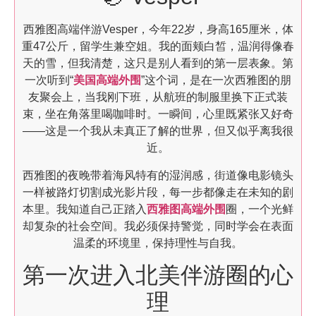
西雅图高端伴游Vesper，今年22岁，身高165厘米，体
重47公斤，留学生兼空姐。我的面颊白皙，温润得像春
天的雪，但我清楚，这只是别人看到的第一层表象。第
一次听到“
美国高端外围
”这个词，是在一次西雅图的朋
友聚会上，当我刚下班，从航班的制服里换下正式装
束，坐在角落里喝咖啡时。一瞬间，心里既紧张又好奇
——这是一个我从未真正了解的世界，但又似乎离我很
近。
西雅图的夜晚带着海风特有的湿润感，街道像电影镜头
一样被路灯切割成光影片段，每一步都像走在未知的剧
本里。我知道自己正踏入
西雅图高端外围
圈，一个光鲜
却复杂的社会空间。我必须保持警觉，同时学会在表面
温柔的环境里，保持理性与自我。
第一次进入北美伴游圈的心
理