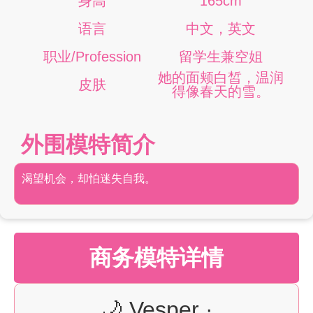
身高
165cm
语言
中文，英文
职业/Profession
留学生兼空姐
她的面颊白皙，温润
皮肤
得像春天的雪。
外围模特简介
渴望机会，却怕迷失自我。
商务模特详情
🌙 Vesper ·