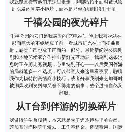
我就能直接带他们来这里走走，聊聊我拍平面时被风吹
乱头发的真实小尴尬，而不是只坐在咖啡馆里干聊。
千禧公园的夜光碎片
千禧公园的云门是我最爱的“充电站”。晚上我喜欢站在
那面巨大的不锈钢豆子前，看城市灯光在上面扭曲反
射，感觉自己也成了画面的一部分。最近新闻说公园刚
刚和本地艺术家合作推出新灯光互动展，我刷到这条消
息时正在剪走秀视频，心里特别开心——以后
美国伴游
的局就能多一个选项，可以带客人来这里看夜景，聊聊
我作为模特的高情商小技巧，或者分享我刚来芝加哥时
被湖风吹到发抖却又舍不得走的糗事，整个过程自然又
舒服。
从T台到伴游的切换碎片
我做留学生兼模特，本来就是为了追逐镜头里的自己。
芝加哥时尚圈竞争激烈，工作室租金、造型费用、国际