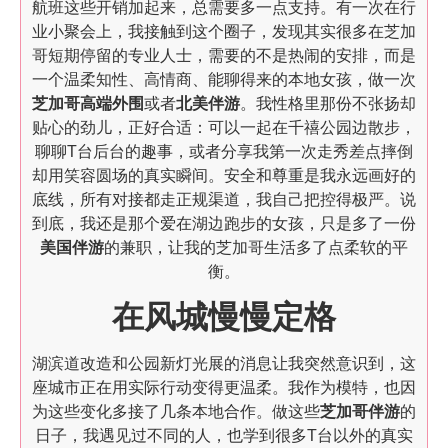
航班这些开销加起来，总需要多一点支持。有一次在行
业小聚会上，我接触到这个圈子，发现其实很多在芝加
哥短期停留的专业人士，需要的不是热闹的安排，而是
一个温柔知性、高情商、能聊得来的本地女孩，做一次
芝加哥高端外围
或者
北美伴游
。我性格里那份不张扬却
贴心的劲儿，正好合适：可以一起在千禧公园边散步，
聊聊T台后台的趣事，或者分享我第一次走秀差点摔倒
却用笑容圆场的真实瞬间。安全和尊重是我永远画好的
底线，所有对接都走正规渠道，我自己把控得极严。说
到底，我还是那个爱在湖边跑步的女孩，只是多了一份
美国伴游
的兼职，让我的芝加哥生活多了点柔软的平
衡。
在风城慢慢定格
湖滨道改造和公园新灯光展的消息让我突然意识到，这
座城市正在用实际行动变得更温柔。我作为模特，也因
为这些变化多接了几条本地合作。做这些
芝加哥伴游
的
日子，我遇见过不同的人，也学到很多T台以外的真实