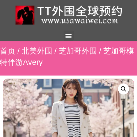
美国外围
外围展示
外围招聘
外围资讯
预约流程
联系我们
首页
/
北美外围
/
芝加哥外围
/ 芝加哥模
特伴游Avery