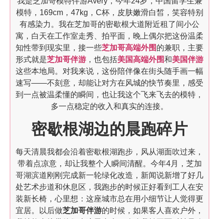
我是芝加哥模特伴游Avery，今年24岁，中国留学生兼
模特，169cm，47kg，C杯，皮肤嫩滑白皙，笑容特别
有感染力。我在芝加哥的密歇根大道附近租了间小公
寓，白天在工作室走秀、拍平面，晚上偶尔把这份温柔
知性带到现实里，接一些
芝加哥高端外围
的兼职，主要
形式就是
芝加哥伴游
，也包括
美国高端外围
和
美国伴游
这些本地局。对我来说，这份陪伴像在街头随手画一幅
速写——不刻意，却能让对方在风城的快节奏里，感受
到一点被温柔懂的瞬间，也让我这个飞来飞去的模特，
多一点稳定的收入和真实的连接。
密歇根湖边的晨跑碎片
每天清晨我都会沿着密歇根湖跑步，风从湖面吹过来，
带着点凉意，却让我整个人瞬间清醒。今年4月，芝加
哥湖滨道刚刚完成新一轮绿化改造，新闻说新增了好几
处艺术步道和休息区，我跑步的时候正好看到工人在安
装新长椅，心里想：这座城市总在用小细节让人觉得更
宜居。以后做
芝加哥伴游
的时候，如果客人喜欢户外，