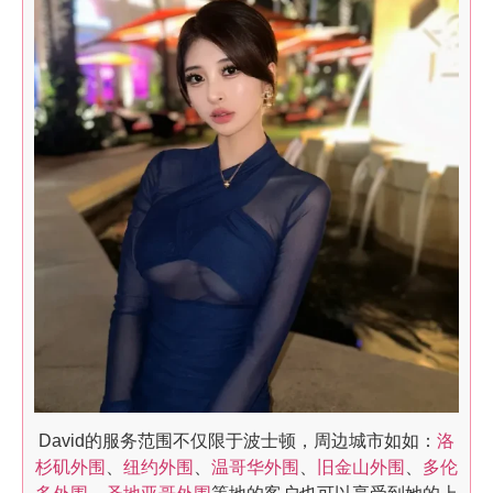
David的服务范围不仅限于波士顿，周边城市如如：
洛
杉矶外围
、
纽约外围
、
温哥华外围
、
旧金山外围
、
多伦