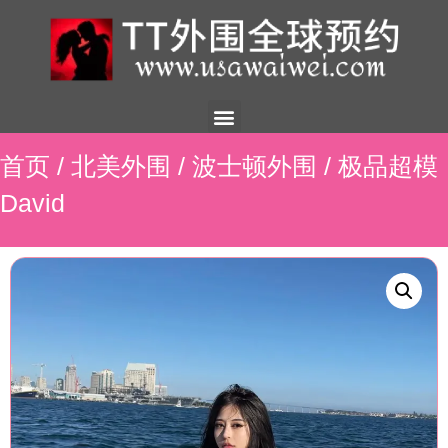
美国外围
外围展示
外围招聘
外围资讯
预约流程
联系我们
首页
/
北美外围
/
波士顿外围
/ 极品超模
David