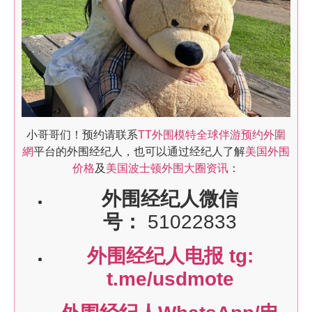
小哥哥们！预约请联系
TT外围模特全球伴游预约外圍
網
平台的外围经纪人，也可以通过经纪人了解
美国外围
价格
及
美国波士顿外围大圈资讯
：
外围经纪人微信
号：
51022833
外围经纪人电报 tg:
t.me/usdmote