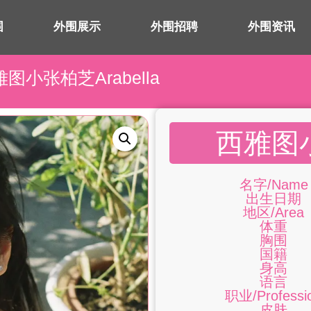
围
外围展示
外围招聘
外围资讯
雅图小张柏芝Arabella
西雅图小
名字/Name
出生日期
地区/Area
体重
胸围
国籍
身高
语言
职业/Professi
皮肤