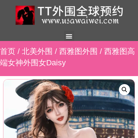
美国外围
外围展示
外围招聘
外围资讯
预约流程
联系我们
首页
/
北美外围
/
西雅图外围
/ 西雅图高
端女神外围女Daisy