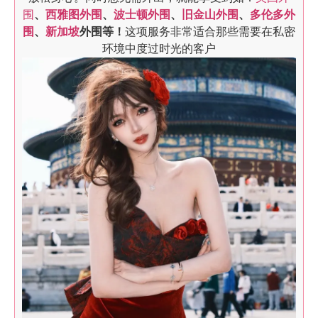
围
、
西雅图外围
、
波士顿外围
、
旧金山外围
、
多伦多外
围
、
新加坡
外围等！
这项服务非常适合那些需要在私密
环境中度过时光的客户