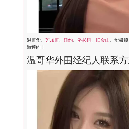
温哥华、
芝加哥
、
纽约
、
洛杉矶
、
旧金山
、华盛顿
游预约！
温哥华外围经纪人联系方