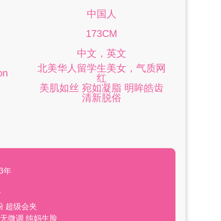
中国人
173CM
中文，英文
北美华人留学生美女，气质网
on
红
美肌如丝 宛如凝脂 明眸皓齿
清新脱俗
3年
材
粉 超级会夹
 无微调 纯妈生脸