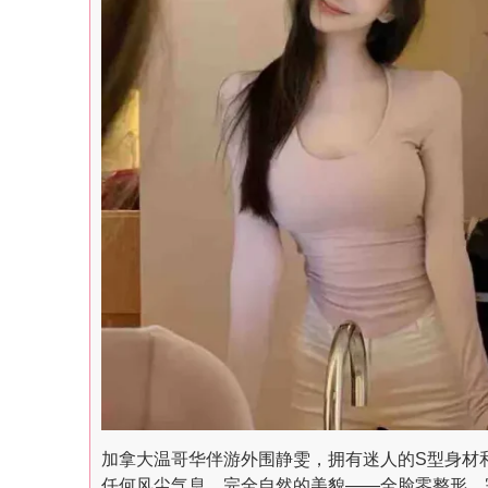
加拿大温哥华伴游外围静雯，拥有迷人的S型身材和
任何风尘气息，完全自然的美貌——全脸零整形，