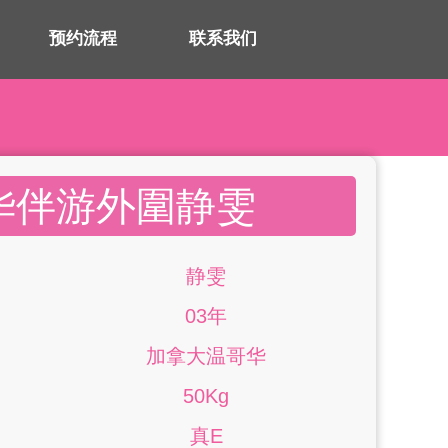
预约流程
联系我们
华伴游外圍静雯
静雯
03年
加拿大温哥华
50Kg
真E