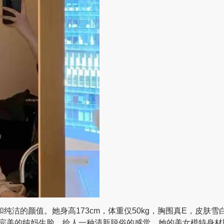
纯洁的颜值。她身高173cm，体重仅50kg，胸围真E，皮肤
完美的纯妈生脸，给人一种清新脱俗的感觉。她的美女模特身材