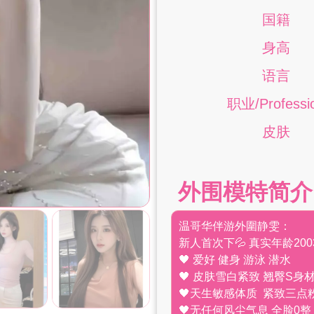
国籍
身高
语言
职业/Professi
皮肤
外围模特简介
温哥华伴游外圍静雯：
新人首次下💦 真实年龄200
🖤 爱好 健身 游泳 潜水
🖤 皮肤雪白紧致 翘臀S身
🖤天生敏感体质 紧致三点
🖤无任何风尘气息 全脸0整